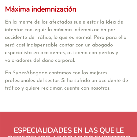
Máxima indemnización
En la mente de los afectados suele estar la idea de
intentar conseguir la máxima indemnización por
accidente de tráfico, lo que es normal. Pero para ello
será casi indispensable contar con un abogado
especialista en accidentes, así como con peritos y
valoradores del daño corporal.
En SuperAbogado contamos con los mejores
profesionales del sector. Si ha sufrido un accidente de
tráfico y quiere reclamar, cuente con nosotros.
ESPECIALIDADES EN LAS QUE LE