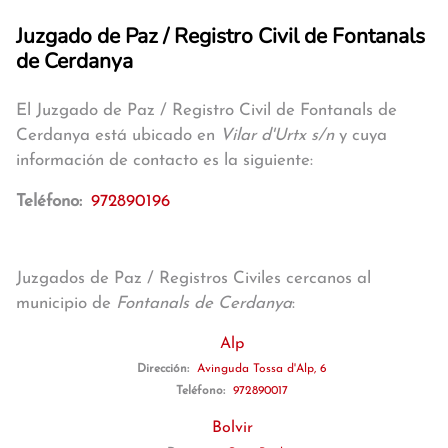
Juzgado de Paz / Registro Civil de Fontanals
de Cerdanya
El Juzgado de Paz / Registro Civil de Fontanals de
Cerdanya está ubicado en
Vilar d'Urtx s/n
y cuya
información de contacto es la siguiente:
Teléfono:
972890196
Juzgados de Paz / Registros Civiles cercanos al
municipio de
Fontanals de Cerdanya
:
Alp
Dirección:
Avinguda Tossa d'Alp, 6
Teléfono:
972890017
Bolvir