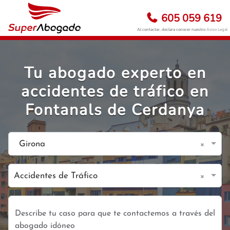
605 059 619
Al contactar, declara conocer nuestro
Aviso Legal
Tu abogado experto en
accidentes de tráfico en
Fontanals de Cerdanya
×
Girona
×
Accidentes de Tráfico