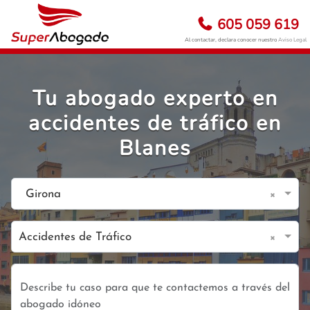
605 059 619
Al contactar, declara conocer nuestro
Aviso Legal
Tu abogado experto en
accidentes de tráfico en
Blanes
×
Girona
×
Accidentes de Tráfico