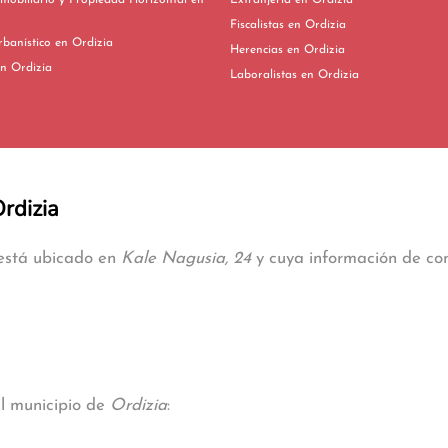
mobiliario y Propiedad Horizontal en
Extranjería en Ordizia
Fiscalistas en Ordizia
Derecho Urbanístico en Ordizia
Herencias en Ordizia
vorcios en Ordizia
Laboralistas en Ordizia
Ordizia
 está ubicado en
Kale Nagusia, 24
y cuya información de cont
al municipio de
Ordizia
: