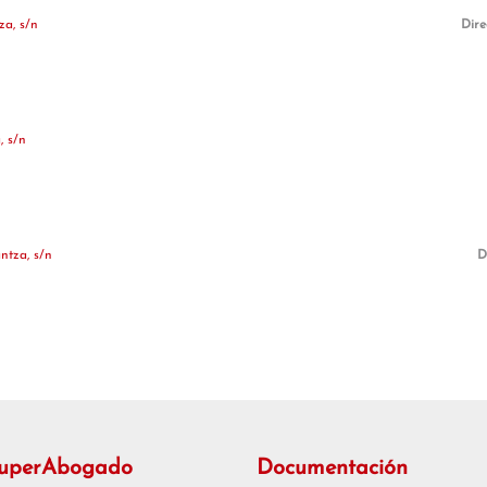
a, s/n
Dire
, s/n
tza, s/n
D
SuperAbogado
Documentación