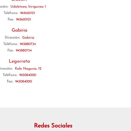
cción:
Udaletxea, hirigunea 1
Teléfono:
943683121
Fax:
943683121
Gabiria
Dirección:
Gabiria
Teléfono:
943880734
Fax:
943880734
Legorreta
irección:
Kale Nagusia, 12
Teléfono:
943084000
Fax:
943084000
Redes Sociales