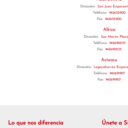
Dirección:
San Juan Enparantz
Teléfono:
943652900
Fax:
943652900
Alkiza
Dirección:
San Martin Plaza
Teléfono:
943690235
Fax:
943690235
Asteasu
Dirección:
Legezaharren Enparan
Teléfono:
943691907
Fax:
943691907
Lo que nos diferencia
Únete a 