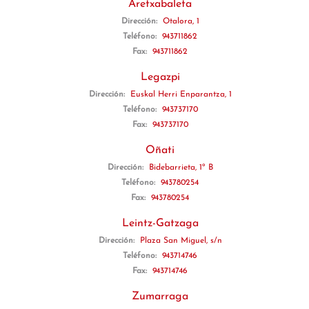
Aretxabaleta
Dirección:
Otalora, 1
Teléfono:
943711862
Fax:
943711862
Legazpi
Dirección:
Euskal Herri Enparantza, 1
Teléfono:
943737170
Fax:
943737170
Oñati
Dirección:
Bidebarrieta, 1º B
Teléfono:
943780254
Fax:
943780254
Leintz-Gatzaga
Dirección:
Plaza San Miguel, s/n
Teléfono:
943714746
Fax:
943714746
Zumarraga