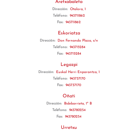
Aretxabaleta
Dirección:
Otalora, 1
Teléfono:
943711862
Fax:
943711862
Eskoriatza
Dirección:
Don Fernando Plaza, s/n
Teléfono:
943715284
Fax:
943715284
Legazpi
Dirección:
Euskal Herri Enparantza, 1
Teléfono:
943737170
Fax:
943737170
Oñati
Dirección:
Bidebarrieta, 1º B
Teléfono:
943780254
Fax:
943780254
Urretxu