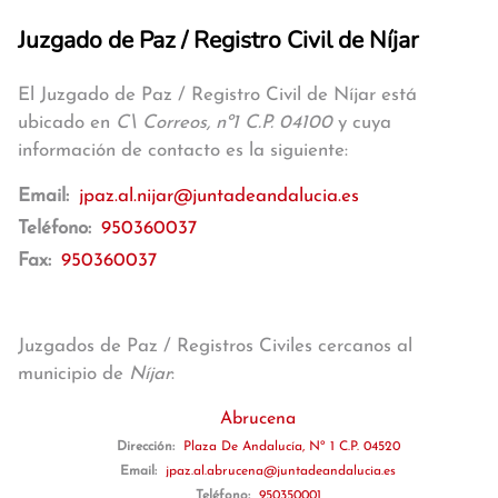
Juzgado de Paz / Registro Civil de Níjar
El Juzgado de Paz / Registro Civil de Níjar está
ubicado en
C\ Correos, nº1 C.P. 04100
y cuya
información de contacto es la siguiente:
Email:
jpaz.al.nijar@juntadeandalucia.es
Teléfono:
950360037
Fax:
950360037
Juzgados de Paz / Registros Civiles cercanos al
municipio de
Níjar
:
Abrucena
Dirección:
Plaza De Andalucía, Nº 1 C.P. 04520
Email:
jpaz.al.abrucena@juntadeandalucia.es
Teléfono:
950350001