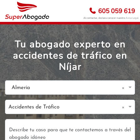
605 059 619
Al contactar, declara conocer nuestro
Aviso Legal
Tu abogado experto en
accidentes de tráfico en
Níjar
×
Almería
×
Accidentes de Tráfico