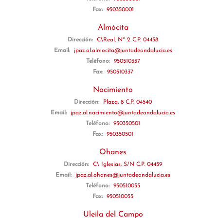
Fax:
950350001
Almócita
Dirección:
C\Real, Nº 2 C.P. 04458
Email:
jpaz.al.almocita@juntadeandalucia.es
Teléfono:
950510337
Fax:
950510337
Nacimiento
Dirección:
Plaza, 8 C.P. 04540
Email:
jpaz.al.nacimiento@juntadeandalucia.es
Teléfono:
950350501
Fax:
950350501
Ohanes
Dirección:
C\ Iglesias, S/N C.P. 04459
Email:
jpaz.al.ohanes@juntadeandalucia.es
Teléfono:
950510055
Fax:
950510055
Uleila del Campo