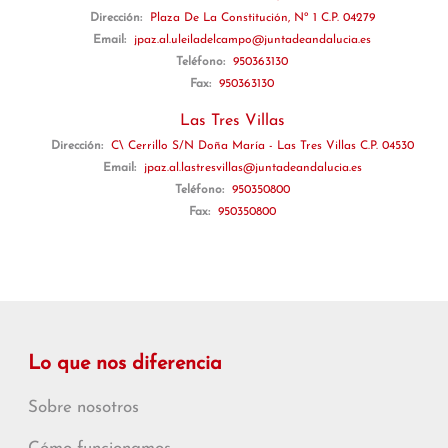
Dirección:
Plaza De La Constitución, Nº 1 C.P. 04279
Email:
jpaz.al.uleiladelcampo@juntadeandalucia.es
Teléfono:
950363130
Fax:
950363130
Las Tres Villas
Dirección:
C\ Cerrillo S/N Doña María - Las Tres Villas C.P. 04530
Email:
jpaz.al.lastresvillas@juntadeandalucia.es
Teléfono:
950350800
Fax:
950350800
Lo que nos diferencia
Sobre nosotros