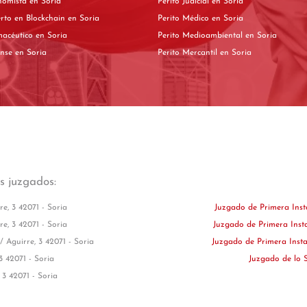
Perito Economista en Soria
Perito Judicial en Soria
Perito experto en Blockchain en Soria
Perito Médico en Soria
Perito Farmacéutico en Soria
Perito Medioambiental en Soria
Perito Forense en Soria
Perito Mercantil en Soria
es juzgados:
re, 3 42071 - Soria
Juzgado de Primera Inst
re, 3 42071 - Soria
Juzgado de Primera Inst
/ Aguirre, 3 42071 - Soria
Juzgado de Primera Insta
3 42071 - Soria
Juzgado de lo 
 3 42071 - Soria