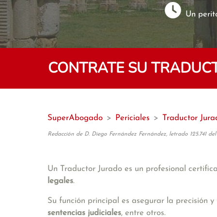
Un perit
CONTRATE SU TRADUCT
SuperAbogado
>
Periciales
>
Traductor Jura
Redacción de D. Diego Fernández Fernández, letrado 125.741 del
Un Traductor Jurado es un profesional certifi
legales
.
Su función principal es asegurar la precisión
sentencias judiciales
, entre otros.