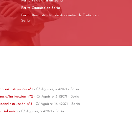
Perito Psiquiatra en Soria
Perito Químico en Soria
Perito Reconstructor de Accidentes de Tráfico en
Soria
ancia/Instrucción nº1
- C/ Aguirre, 3 42071 - Soria
ancia/Instrucción nº2
- C/ Aguirre, 3 42071 - Soria
ncia/Instrucción nº3
- C/ Aguirre, 16 42071 - Soria
Social único
- C/ Aguirre, 3 42071 - Soria