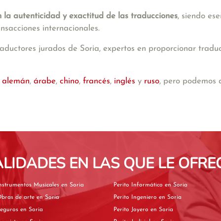
n la autenticidad y exactitud de las traducciones
, siendo es
ansacciones internacionales.
ductores jurados de Soria, expertos en proporcionar traducc
n
alemán
,
árabe
,
chino
,
francés
,
inglés
y
ruso
, pero podemos 
ALIDADES EN LAS QUE LE OFRE
Perito de Instrumentos Musicales en Soria
Perito Informático en Soria
Perito de Obras de arte en Soria
Perito Ingeniero en Soria
Perito de Seguros en Soria
Perito Joyero en Soria