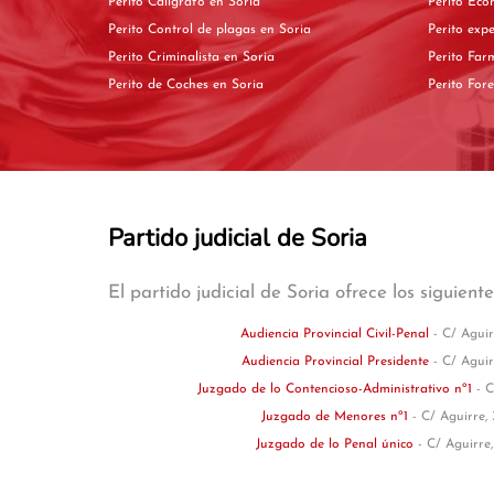
Perito Calígrafo en Soria
Perito Control de plagas en Soria
Perito Criminalista en Soria
Perito de Coches en Soria
Partido judicial de Soria
El partido judicial de Soria ofrece los siguient
Audiencia Provincial Civil-Penal
- C/ Aguir
Audiencia Provincial Presidente
- C/ Aguir
Juzgado de lo Contencioso-Administrativo nº1
- C
Juzgado de Menores nº1
- C/ Aguirre, 
Juzgado de lo Penal único
- C/ Aguirre,