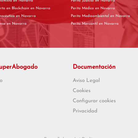
Perito Economista en Navarra
Perito Judicial en Navarra
Perito experto en Blockchain en Navarra
Perito Médico en Navarra
Perito Farmacéutico en Navarra
Perito Medioambiental en Navarra
Perito Forense en Navarra
Perito Mercantil en Navarra
SuperAbogado
Documentación
o
Aviso Legal
Cookies
Configurar cookies
Privacidad