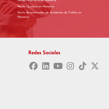
Perito Psiquiatra en Navarra
Perito Químico en Navarra
Perito Reconstructor de Accidentes de Tráfico en
Navarra
Redes Sociales