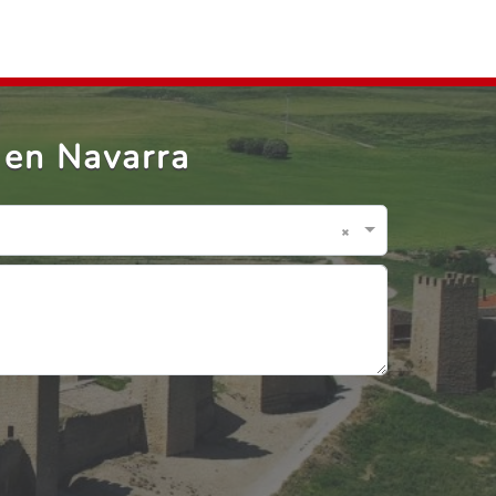
 en Navarra
×