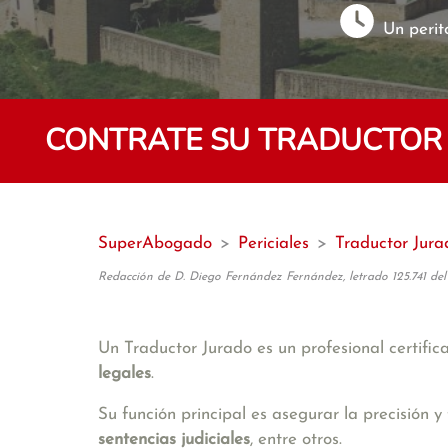
Un perit
CONTRATE SU TRADUCTOR
SuperAbogado
>
Periciales
>
Traductor Jura
Redacción de D. Diego Fernández Fernández, letrado 125.741 del
Un Traductor Jurado es un profesional certifi
legales
.
Su función principal es asegurar la precisión
sentencias judiciales
, entre otros.