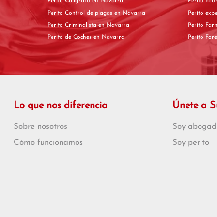
Perito Calígrafo en Navarra
Perito Control de plagas en Navarra
Perito Criminalista en Navarra
Perito de Coches en Navarra
Lo que nos diferencia
Únete a 
Sobre nosotros
Soy abogad
Cómo funcionamos
Soy perito