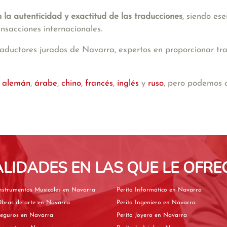
n la autenticidad y exactitud de las traducciones
, siendo es
ansacciones internacionales.
ductores jurados de Navarra, expertos en proporcionar trad
n
alemán
,
árabe
,
chino
,
francés
,
inglés
y
ruso
, pero podemos 
ALIDADES EN LAS QUE LE OFRE
Perito de Instrumentos Musicales en Navarra
Perito Informático en Navarra
Perito de Obras de arte en Navarra
Perito Ingeniero en Navarra
Perito de Seguros en Navarra
Perito Joyero en Navarra