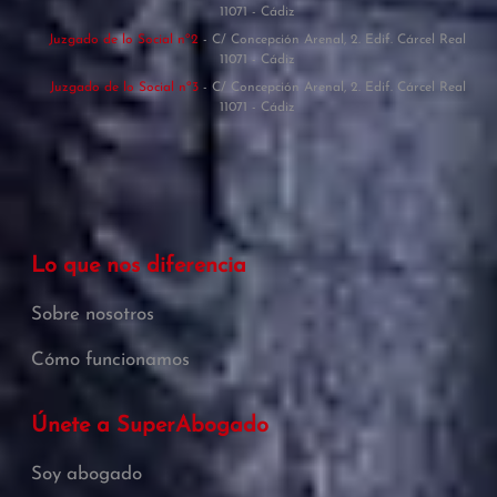
11071 - Cádiz
Juzgado de lo Social nº2
- C/ Concepción Arenal, 2. Edif. Cárcel Real
11071 - Cádiz
Juzgado de lo Social nº3
- C/ Concepción Arenal, 2. Edif. Cárcel Real
11071 - Cádiz
Lo que nos diferencia
Sobre nosotros
Cómo funcionamos
Únete a SuperAbogado
Soy abogado