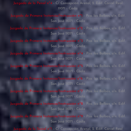
Juzgado de lo Penal nº4
- C/ Concepción Arenal, 2. Edif. Cárcel Real
11071 - Cádiz
Juzgado de Primera Instancia/Instrucción nº1
- Pza. los Balbos, s/n. Edif.
San José 11071 - Cádiz
Juzgado de Primera Instancia/Instrucción nº2
- Pza. los Balbos, s/n. Edif.
San José 11071 - Cádiz
Juzgado de Primera Instancia/Instrucción nº3
- Pza. los Balbos, s/n. Edif.
San José 11071 - Cádiz
Juzgado de Primera Instancia/Instrucción nº4
- Pza. los Balbos, s/n. Edif.
San José 11071 - Cádiz
Juzgado de Primera Instancia/Instrucción nº5
- Pza. los Balbos, s/n. Edif.
San José 11071 - Cádiz
Juzgado de Primera Instancia/Instrucción nº6
- Pza. los Balbos, s/n. Edif.
San José 11071 - Cádiz
Juzgado de Primera Instancia/Instrucción nº7
- Pza. los Balbos, s/n. Edif.
San José 11071 - Cádiz
Juzgado de Primera Instancia/Instrucción nº8
- Pza. los Balbos, s/n. Edif.
San José 11071 - Cádiz
Juzgado de Primera Instancia/Instrucción nº9
- Pza. los Balbos, s/n. Edif.
San José 11071 - Cádiz
Juzgado de lo Social nº1
- C/ Concepción Arenal, 2. Edif. Cárcel Real