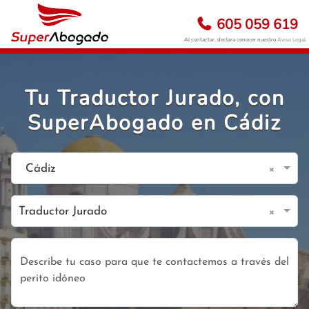
605 059 619
Al contactar, declara conocer nuestro
Aviso Legal
Tu Traductor Jurado, con
SuperAbogado en Cádiz
×
Cádiz
×
Traductor Jurado