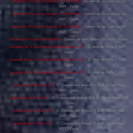
Audiencia Provincial, Sección 3ª Civil-Penal
- Cuesta de las Calesas, s/n
11071 - Cádiz
Audiencia Provincial, Sección 4ª Civil-Penal
- Cuesta de las Calesas, s/n
11071 - Cádiz
Audiencia Provincial, Sección 5ª Civil-Penal
- Cuesta de las Calesas, s/n
11071 - Cádiz
Audiencia Provincial Presidente
- Cuesta de las Calesas, s/n 11071 - Cádiz
Juzgado de lo Contencioso-Administrativo nº1
- C/ Ana de Vylla, 7 11071 -
Cádiz
Juzgado de lo Contencioso-Administrativo nº2
- C/ Ana de Vylla, 7 11071 -
Cádiz
Juzgado de lo Contencioso-Administrativo nº3
- C/ Ana de Vylla, 7 11071 -
Cádiz
Juzgado de Menores nº1
- C/ Concepción Arenal, 2. Edif. Cárcel Real
11071 - Cádiz
Juzgado de lo Penal nº1
- C/ Concepción Arenal, 2. Edif. Cárcel Real 11071
- Cádiz
Juzgado de lo Penal nº2
- C/ Concepción Arenal, 2. Edif. Cárcel Real
11071 - Cádiz
Juzgado de lo Penal nº3
- C/ Concepción Arenal, 2. Edif. Cárcel Real
11071 - Cádiz