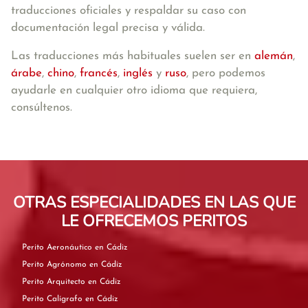
traducciones oficiales y respaldar su caso con
documentación legal precisa y válida.
Las traducciones más habituales suelen ser en
alemán
,
árabe
,
chino
,
francés
,
inglés
y
ruso
, pero podemos
ayudarle en cualquier otro idioma que requiera,
consúltenos.
OTRAS ESPECIALIDADES EN LAS QUE
LE OFRECEMOS PERITOS
Perito Aeronáutico en Cádiz
Perito Agrónomo en Cádiz
Perito Arquitecto en Cádiz
Perito Calígrafo en Cádiz