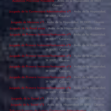
Audiencia Provincial Presidente
- Avda. de la Hispanidad, 39 10071 -
Cáceres
Juzgado de lo Contencioso-Administrativo nº1
- Avda. de la Hispanidad,
39 10071 - Cáceres
Juzgado de Menores nº1
- Avda. de la Hispanidad, 39 10071 - Cáceres
Juzgado de lo Penal único
- Avda. de la Hispanidad, 39 10071 - Cáceres
Juzgado de Primera Instancia/Instrucción nº1
- Avda. de la Hispanidad,
39 10071 - Cáceres
Juzgado de Primera Instancia/Instrucción nº2
- Avda. de la Hispanidad,
39 10071 - Cáceres
Juzgado de Primera Instancia/Instrucción nº3
- Avda. de la Hispanidad,
39 10071 - Cáceres
Juzgado de Primera Instancia/Instrucción nº4
- Avda. de la Hispanidad,
39 10071 - Cáceres
Juzgado de Primera Instancia/Instrucción nº5
- Avda. de la Hispanidad,
39 10071 - Cáceres
Juzgado de Primera Instancia/Instrucción nº6
- Avda. de la Hispanidad,
39 10071 - Cáceres
Juzgado de lo Social nº1
- Avda. de la Hispanidad, 39 10071 - Cáceres
Juzgado de lo Social nº2
- Avda. de la Hispanidad, 39 10071 - Cáceres