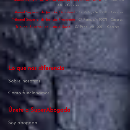
Tribunal Superior de Justicia, Contencioso-Administrativo
- C/ Peña, s/n
10071 - Cáceres
Tribunal Superior de Justicia, Civil-Penal
- C/ Peña, s/n 10071 - Cáceres
Tribunal Superior de Justicia, Presidente
- C/ Peña, s/n 10071 - Cáceres
Tribunal Superior de Justicia, Social
- C/ Peña, s/n 10071 - Cáceres
Lo que nos diferencia
Sobre nosotros
Cómo funcionamos
Únete a SuperAbogado
Soy abogado