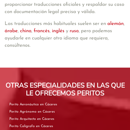
proporcionar traducciones oficiales y respaldar su caso
con documentación legal precisa y válida.
Las traducciones más habituales suelen ser en
alemán
,
árabe
,
chino
,
francés
,
inglés
y
ruso
, pero podemos
ayudarle en cualquier otro idioma que requiera,
consúltenos.
OTRAS ESPECIALIDADES EN LAS QUE
LE OFRECEMOS PERITOS
Perito Aeronáutico en Cáceres
Perito Agrónomo en Cáceres
Perito Arquitecto en Cáceres
Perito Calígrafo en Cáceres