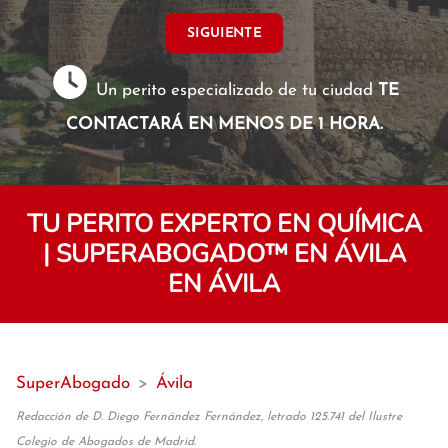
SIGUIENTE
Un perito especializado de tu ciudad
TE
CONTACTARÁ EN MENOS DE 1 HORA.
TU PERITO EXPERTO EN QUÍMICA
| SUPERABOGADO™️ EN ÁVILA
EN ÁVILA
SuperAbogado
>
Ávila
Redacción de D. Diego Fernández Fernández, letrado 125.741 del Ilustre
Colegio de Abogados de Madrid.