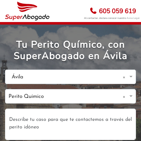
605 059 619
Al contactar, declara conocer nuestro
Aviso Legal
Tu Perito Químico, con
SuperAbogado en Ávila
×
Ávila
×
Perito Químico