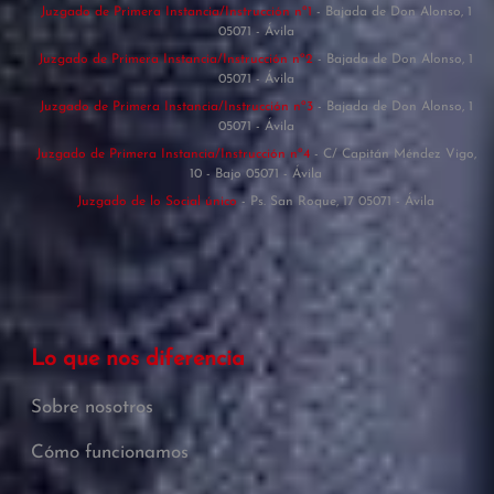
Juzgado de Primera Instancia/Instrucción nº1
- Bajada de Don Alonso, 1
05071 - Ávila
Juzgado de Primera Instancia/Instrucción nº2
- Bajada de Don Alonso, 1
05071 - Ávila
Juzgado de Primera Instancia/Instrucción nº3
- Bajada de Don Alonso, 1
05071 - Ávila
Juzgado de Primera Instancia/Instrucción nº4
- C/ Capitán Méndez Vigo,
10 - Bajo 05071 - Ávila
Juzgado de lo Social único
- Ps. San Roque, 17 05071 - Ávila
Lo que nos diferencia
Sobre nosotros
Cómo funcionamos