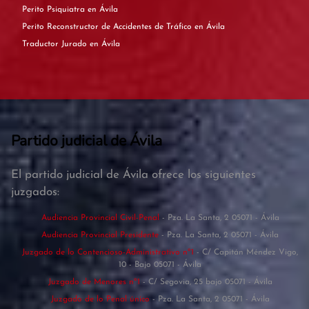
Perito Psiquiatra en Ávila
Perito Reconstructor de Accidentes de Tráfico en Ávila
Traductor Jurado en Ávila
Partido judicial de Ávila
El partido judicial de Ávila ofrece los siguientes
juzgados:
Audiencia Provincial Civil-Penal
- Pza. La Santa, 2 05071 - Ávila
Audiencia Provincial Presidente
- Pza. La Santa, 2 05071 - Ávila
Juzgado de lo Contencioso-Administrativo nº1
- C/ Capitán Méndez Vigo,
10 - Bajo 05071 - Ávila
Juzgado de Menores nº1
- C/ Segovia, 25 bajo 05071 - Ávila
Juzgado de lo Penal único
- Pza. La Santa, 2 05071 - Ávila