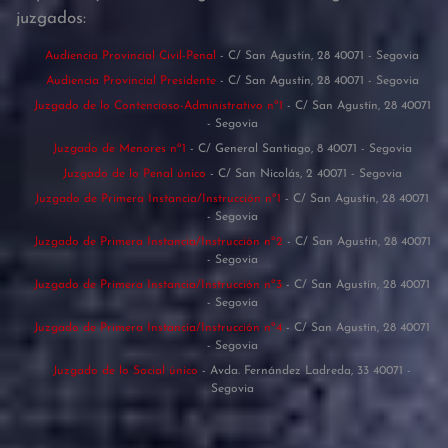
juzgados:
Audiencia Provincial Civil-Penal
- C/ San Agustín, 28 40071 - Segovia
Audiencia Provincial Presidente
- C/ San Agustín, 28 40071 - Segovia
Juzgado de lo Contencioso-Administrativo nº1
- C/ San Agustín, 28 40071
- Segovia
Juzgado de Menores nº1
- C/ General Santiago, 8 40071 - Segovia
Juzgado de lo Penal único
- C/ San Nicolás, 2 40071 - Segovia
Juzgado de Primera Instancia/Instrucción nº1
- C/ San Agustín, 28 40071
- Segovia
Juzgado de Primera Instancia/Instrucción nº2
- C/ San Agustín, 28 40071
- Segovia
Juzgado de Primera Instancia/Instrucción nº3
- C/ San Agustín, 28 40071
- Segovia
Juzgado de Primera Instancia/Instrucción nº4
- C/ San Agustín, 28 40071
- Segovia
Juzgado de lo Social único
- Avda. Fernández Ladreda, 33 40071 -
Segovia