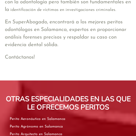
con la odontología pero también son fundamentales en
la
identificación de víctimas en investigaciones criminales.
En SuperAbogado, encontrará a los mejores peritos
odontólogos en Salamanca, expertos en proporcionar
análisis forenses precisos y respaldar su caso con
evidencia dental sólida.
Contáctanos!
OTRAS ESPECIALIDADES EN LAS QUE
LE OFRECEMOS PERITOS
Perito Aeronáutico en Salamanca
Perito Agrónomo en Salamanca
Perito Arquitecto en Salamanca