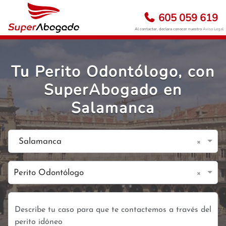
605 059 619
Al contactar, declara conocer nuestro
Aviso Legal
Tu Perito Odontólogo, con
SuperAbogado en
Salamanca
×
Salamanca
×
Perito Odontólogo