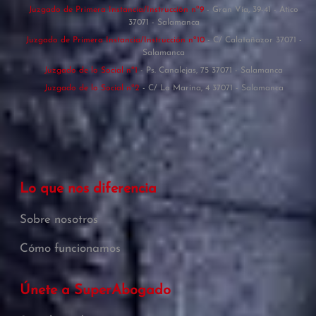
Juzgado de Primera Instancia/Instrucción nº9
- Gran Vía, 39-41 - Atico
37071 - Salamanca
Juzgado de Primera Instancia/Instrucción nº10
- C/ Calatañazor 37071 -
Salamanca
Juzgado de lo Social nº1
- Ps. Canalejas, 75 37071 - Salamanca
Juzgado de lo Social nº2
- C/ La Marina, 4 37071 - Salamanca
Lo que nos diferencia
Sobre nosotros
Cómo funcionamos
Únete a SuperAbogado