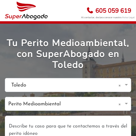
605 059 619
Al contactar, declara conocer nuestro
Aviso Legal
Tu Perito Medioambiental,
con SuperAbogado en
Toledo
×
Toledo
×
Perito Medioambiental