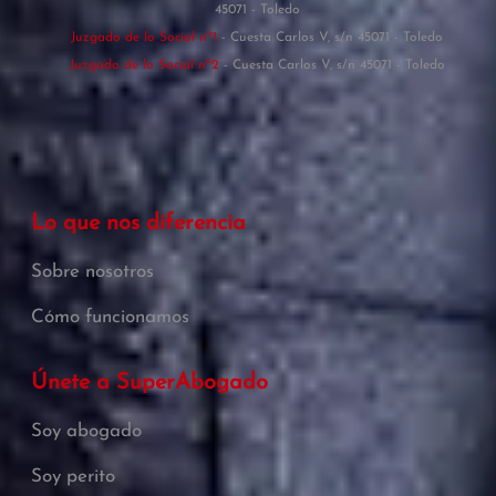
45071 - Toledo
Juzgado de lo Social nº1
- Cuesta Carlos V, s/n 45071 - Toledo
Juzgado de lo Social nº2
- Cuesta Carlos V, s/n 45071 - Toledo
Lo que nos diferencia
Sobre nosotros
Cómo funcionamos
Únete a SuperAbogado
Soy abogado
Soy perito