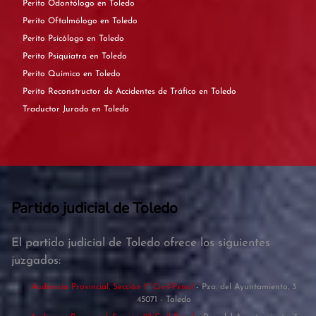
Perito Odontólogo en Toledo
Perito Oftalmólogo en Toledo
Perito Psicólogo en Toledo
Perito Psiquiatra en Toledo
Perito Químico en Toledo
Perito Reconstructor de Accidentes de Tráfico en Toledo
Traductor Jurado en Toledo
Partido judicial de Toledo
El partido judicial de Toledo ofrece los siguientes
juzgados:
Audiencia Provincial, Sección 1ª Civil-Penal
- Pza. del Ayuntamiento, 3
45071 - Toledo