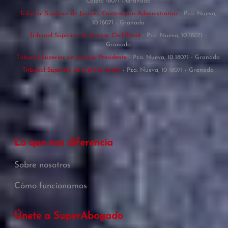
Caleta 18071 - Granada
Tribunal Superior de Justicia, Contencioso-Administrativo
- Pza. Nueva,
10 18071 - Granada
Tribunal Superior de Justicia, Civil-Penal
- Pza. Nueva, 10 18071 -
Granada
Tribunal Superior de Justicia, Presidente
- Pza. Nueva, 10 18071 - Granada
Tribunal Superior de Justicia, Social
- Pza. Nueva, 10 18071 - Granada
Lo que nos diferencia
Sobre nosotros
Cómo funcionamos
Únete a SuperAbogado