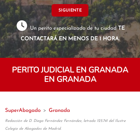
SIGUIENTE
Un perito especializado de tu ciudad
TE
CONTACTARÁ EN MENOS DE 1 HORA.
PERITO JUDICIAL EN GRANADA
EN GRANADA
SuperAbogado
>
Granada
Redacción de D. Diego Fernández Fernández, letrado 125.741 del Ilustre
Colegio de Abogados de Madrid.