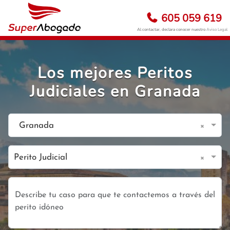
605 059 619
Al contactar, declara conocer nuestro
Aviso Legal
Los mejores Peritos
Judiciales en Granada
×
Granada
×
Perito Judicial