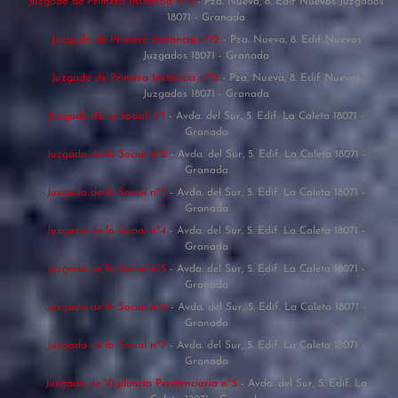
Juzgado de Primera Instancia nº11
- Pza. Nueva, 8. Edif Nuevos Juzgados
18071 - Granada
Juzgado de Primera Instancia nº12
- Pza. Nueva, 8. Edif Nuevos
Juzgados 18071 - Granada
Juzgado de Primera Instancia nº13
- Pza. Nueva, 8. Edif Nuevos
Juzgados 18071 - Granada
Juzgado de lo Social nº1
- Avda. del Sur, 5. Edif. La Caleta 18071 -
Granada
Juzgado de lo Social nº2
- Avda. del Sur, 5. Edif. La Caleta 18071 -
Granada
Juzgado de lo Social nº3
- Avda. del Sur, 5. Edif. La Caleta 18071 -
Granada
Juzgado de lo Social nº4
- Avda. del Sur, 5. Edif. La Caleta 18071 -
Granada
Juzgado de lo Social nº5
- Avda. del Sur, 5. Edif. La Caleta 18071 -
Granada
Juzgado de lo Social nº6
- Avda. del Sur, 5. Edif. La Caleta 18071 -
Granada
Juzgado de lo Social nº7
- Avda. del Sur, 5. Edif. La Caleta 18071 -
Granada
Juzgado de Vigilancia Penitenciaria nº5
- Avda. del Sur, 5. Edif. La