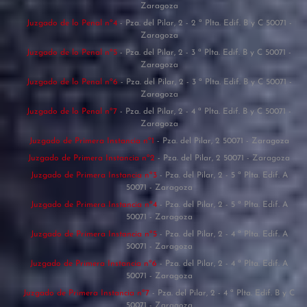
Zaragoza
Juzgado de lo Penal nº4
- Pza. del Pilar, 2 - 2 ª Plta. Edif. B y C 50071 -
Zaragoza
Juzgado de lo Penal nº5
- Pza. del Pilar, 2 - 3 ª Plta. Edif. B y C 50071 -
Zaragoza
Juzgado de lo Penal nº6
- Pza. del Pilar, 2 - 3 ª Plta. Edif. B y C 50071 -
Zaragoza
Juzgado de lo Penal nº7
- Pza. del Pilar, 2 - 4 ª Plta. Edif. B y C 50071 -
Zaragoza
Juzgado de Primera Instancia nº1
- Pza. del Pilar, 2 50071 - Zaragoza
Juzgado de Primera Instancia nº2
- Pza. del Pilar, 2 50071 - Zaragoza
Juzgado de Primera Instancia nº3
- Pza. del Pilar, 2 - 5 ª Plta. Edif. A
50071 - Zaragoza
Juzgado de Primera Instancia nº4
- Pza. del Pilar, 2 - 5 ª Plta. Edif. A
50071 - Zaragoza
Juzgado de Primera Instancia nº5
- Pza. del Pilar, 2 - 4 ª Plta. Edif. A
50071 - Zaragoza
Juzgado de Primera Instancia nº6
- Pza. del Pilar, 2 - 4 ª Plta. Edif. A
50071 - Zaragoza
Juzgado de Primera Instancia nº7
- Pza. del Pilar, 2 - 4 ª Plta. Edif. B y C
50071 - Zaragoza