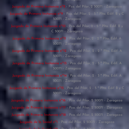
Juzgado de Primera Instancia nº8
- Pza. del Pilar, 2 50071 - Zaragoza
Juzgado de Primera Instancia nº9
- Pza. del Pilar, 2 - 5 ª Plta. Edif. B y C
50071 - Zaragoza
Juzgado de Primera Instancia nº10
- Pza. del Pilar, 2 - 5 ª Plta. Edif. B y
C 50071 - Zaragoza
Juzgado de Primera Instancia nº11
- Pza. del Pilar, 2 - 2 ª Plta. Edif. A
50071 - Zaragoza
Juzgado de Primera Instancia nº12
- Pza. del Pilar, 2 - 2 ª Plta. Edif. A
50071 - Zaragoza
Juzgado de Primera Instancia nº13
- Pza. del Pilar, 2 - 3 ª Plta. Edif. A
50071 - Zaragoza
Juzgado de Primera Instancia nº14
- Pza. del Pilar, 2 - 3 ª Plta. Edif. A
50071 - Zaragoza
Juzgado de Primera Instancia nº15
- Pza. del Pilar, 2 - 5 ª Plta. Edif B y C
50071 - Zaragoza
Juzgado de Primera Instancia nº16
- Pza. del Pilar, 2 50071 - Zaragoza
Juzgado de Primera Instancia nº17
- Pza. del Pilar, 2 50071 - Zaragoza
Juzgado de Primera Instancia nº18
- Pza. del Pilar, 2 50071 - Zaragoza
Juzgado de lo Social nº1
- Pza. del Pilar, 2 50071 - Zaragoza