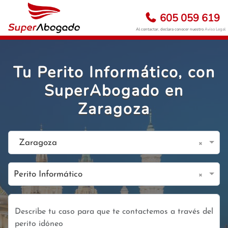
605 059 619
Al contactar, declara conocer nuestro
Aviso Legal
Tu Perito Informático, con
SuperAbogado en
Zaragoza
×
Zaragoza
×
Perito Informático