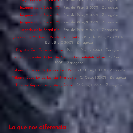
Juzgado de lo Social nº2
- Pza. del Pilar, 2 50071 - Zaragoza
Juzgado de lo Social nº3
- Pza. del Pilar, 2 50071 - Zaragoza
Juzgado de lo Social nº4
- Pza. del Pilar, 2 50071 - Zaragoza
Juzgado de lo Social nº5
- Pza. del Pilar, 2 50071 - Zaragoza
Juzgado de lo Social nº6
- Pza. del Pilar, 2 50071 - Zaragoza
Juzgado de Vigilancia Penitenciaria único
- Pza. del Pilar, 2 - 4 ª Plta.
Edif. B. y C 50071 - Zaragoza
Registro Civil Exclusivo único
- Pza. del Pilar, 2 50071 - Zaragoza
Tribunal Superior de Justicia, Contencioso-Administrativo
- C/ Coso, 1
50071 - Zaragoza
Tribunal Superior de Justicia, Civil-Penal
- C/ Coso, 1 50071 - Zaragoza
Tribunal Superior de Justicia, Presidente
- C/ Coso, 1 50071 - Zaragoza
Tribunal Superior de Justicia, Social
- C/ Coso, 1 50071 - Zaragoza
Lo que nos diferencia