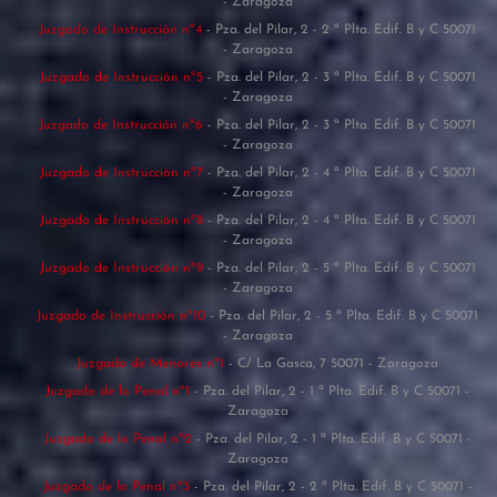
- Zaragoza
Juzgado de Instrucción nº4
- Pza. del Pilar, 2 - 2 ª Plta. Edif. B y C 50071
- Zaragoza
Juzgado de Instrucción nº5
- Pza. del Pilar, 2 - 3 ª Plta. Edif. B y C 50071
- Zaragoza
Juzgado de Instrucción nº6
- Pza. del Pilar, 2 - 3 ª Plta. Edif. B y C 50071
- Zaragoza
Juzgado de Instrucción nº7
- Pza. del Pilar, 2 - 4 ª Plta. Edif. B y C 50071
- Zaragoza
Juzgado de Instrucción nº8
- Pza. del Pilar, 2 - 4 ª Plta. Edif. B y C 50071
- Zaragoza
Juzgado de Instrucción nº9
- Pza. del Pilar, 2 - 5 ª Plta. Edif. B y C 50071
- Zaragoza
Juzgado de Instrucción nº10
- Pza. del Pilar, 2 - 5 ª Plta. Edif. B y C 50071
- Zaragoza
Juzgado de Menores nº1
- C/ La Gasca, 7 50071 - Zaragoza
Juzgado de lo Penal nº1
- Pza. del Pilar, 2 - 1 ª Plta. Edif. B y C 50071 -
Zaragoza
Juzgado de lo Penal nº2
- Pza. del Pilar, 2 - 1 ª Plta. Edif. B y C 50071 -
Zaragoza
Juzgado de lo Penal nº3
- Pza. del Pilar, 2 - 2 ª Plta. Edif. B y C 50071 -