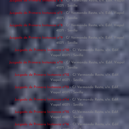
Juzgado de Primera Instancia nº6
- C/ Vermondo Resta, s/n. Edif. Viapol
41071 - Sevilla
Juzgado de Primera Instancia nº7
- C/ Vermondo Resta, s/n. Edif. Viapol
41071 - Sevilla
Juzgado de Primera Instancia nº8
- C/ Vermondo Resta, s/n. Edif. Viapol
41071 - Sevilla
Juzgado de Primera Instancia nº9
- C/ Vermondo Resta, s/n. Edif. Viapol
41071 - Sevilla
Juzgado de Primera Instancia nº10
- C/ Vermondo Resta, s/n. Edif.
Viapol 41071 - Sevilla
Juzgado de Primera Instancia nº11
- C/ Vermondo Resta, s/n. Edif. Viapol
41071 - Sevilla
Juzgado de Primera Instancia nº12
- C/ Vermondo Resta, s/n. Edif.
Viapol 41071 - Sevilla
Juzgado de Primera Instancia nº13
- C/ Vermondo Resta, s/n. Edif.
Viapol 41071 - Sevilla
Juzgado de Primera Instancia nº14
- C/ Vermondo Resta, s/n. Edif.
Viapol 41071 - Sevilla
Juzgado de Primera Instancia nº15
- C/ Vermondo Resta, s/n. Edif.
Viapol 41071 - Sevilla
Juzgado de Primera Instancia nº16
- C/ Vermondo Resta, s/n. Edif.