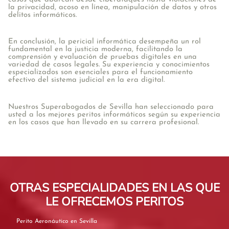
la privacidad, acoso en línea, manipulación de datos y otros
delitos informáticos.
En conclusión, la pericial informática desempeña un rol
fundamental en la justicia moderna, facilitando la
comprensión y evaluación de pruebas digitales en una
variedad de casos legales. Su experiencia y conocimientos
especializados son esenciales para el funcionamiento
efectivo del sistema judicial en la era digital.
Nuestros Superabogados de Sevilla han seleccionado para
usted a los mejores peritos informáticos según su experiencia
en los casos que han llevado en su carrera profesional.
OTRAS ESPECIALIDADES EN LAS QUE
LE OFRECEMOS PERITOS
Perito Aeronáutico en Sevilla