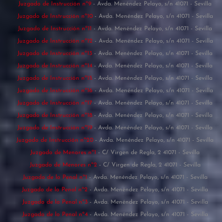
Juzgado de Instrucción nº9
- Avda. Menéndez Pelayo, s/n 41071 - Sevilla
Juzgado de Instrucción nº10
- Avda. Menéndez Pelayo, s/n 41071 - Sevilla
Juzgado de Instrucción nº11
- Avda. Menéndez Pelayo, s/n 41071 - Sevilla
Juzgado de Instrucción nº12
- Avda. Menéndez Pelayo, s/n 41071 - Sevilla
Juzgado de Instrucción nº13
- Avda. Menéndez Pelayo, s/n 41071 - Sevilla
Juzgado de Instrucción nº14
- Avda. Menéndez Pelayo, s/n 41071 - Sevilla
Juzgado de Instrucción nº15
- Avda. Menéndez Pelayo, s/n 41071 - Sevilla
Juzgado de Instrucción nº16
- Avda. Menéndez Pelayo, s/n 41071 - Sevilla
Juzgado de Instrucción nº17
- Avda. Menéndez Pelayo, s/n 41071 - Sevilla
Juzgado de Instrucción nº18
- Avda. Menéndez Pelayo, s/n 41071 - Sevilla
Juzgado de Instrucción nº19
- Avda. Menéndez Pelayo, s/n 41071 - Sevilla
Juzgado de Instrucción nº20
- Avda. Menéndez Pelayo, s/n 41071 - Sevilla
Juzgado de Menores nº1
- C/ Virgen de Regla, 2 41071 - Sevilla
Juzgado de Menores nº2
- C/ Virgen de Regla, 2 41071 - Sevilla
Juzgado de lo Penal nº1
- Avda. Menéndez Pelayo, s/n 41071 - Sevilla
Juzgado de lo Penal nº2
- Avda. Menéndez Pelayo, s/n 41071 - Sevilla
Juzgado de lo Penal nº3
- Avda. Menéndez Pelayo, s/n 41071 - Sevilla
Juzgado de lo Penal nº4
- Avda. Menéndez Pelayo, s/n 41071 - Sevilla