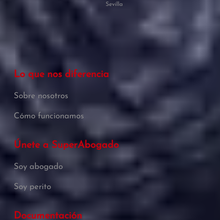
Sevilla
Lo que nos diferencia
Sobre nosotros
Cómo funcionamos
Únete a SuperAbogado
Soy abogado
Soy perito
Documentación