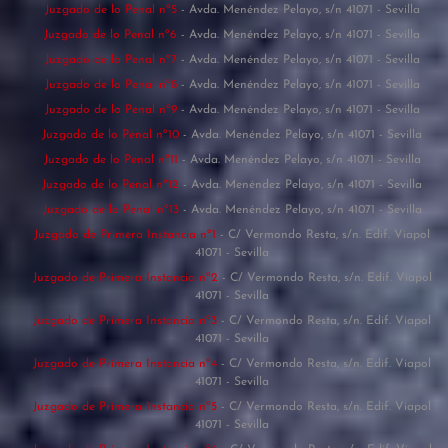
Juzgado de lo Penal nº5
- Avda. Menéndez Pelayo, s/n 41071 - Sevilla
Juzgado de lo Penal nº6
- Avda. Menéndez Pelayo, s/n 41071 - Sevilla
Juzgado de lo Penal nº7
- Avda. Menéndez Pelayo, s/n 41071 - Sevilla
Juzgado de lo Penal nº8
- Avda. Menéndez Pelayo, s/n 41071 - Sevilla
Juzgado de lo Penal nº9
- Avda. Menéndez Pelayo, s/n 41071 - Sevilla
Juzgado de lo Penal nº10
- Avda. Menéndez Pelayo, s/n 41071 - Sevilla
Juzgado de lo Penal nº11
- Avda. Menéndez Pelayo, s/n 41071 - Sevilla
Juzgado de lo Penal nº12
- Avda. Menéndez Pelayo, s/n 41071 - Sevilla
Juzgado de lo Penal nº13
- Avda. Menéndez Pelayo, s/n 41071 - Sevilla
Juzgado de Primera Instancia nº1
- C/ Vermondo Resta, s/n. Edif. Viapol
41071 - Sevilla
Juzgado de Primera Instancia nº2
- C/ Vermondo Resta, s/n. Edif. Viapol
41071 - Sevilla
Juzgado de Primera Instancia nº3
- C/ Vermondo Resta, s/n. Edif. Viapol
41071 - Sevilla
Juzgado de Primera Instancia nº4
- C/ Vermondo Resta, s/n. Edif. Viapol
41071 - Sevilla
Juzgado de Primera Instancia nº5
- C/ Vermondo Resta, s/n. Edif. Viapol
41071 - Sevilla