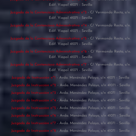
Edif. Viapol 41071 - Sevilla
Juzgado de lo Contencioso-Administrativo nº3
- C/ Vermondo Resta, s/n.
Edif. Viapol 41071 - Sevilla
Juzgado de lo Contencioso-Administrativo nº4
- C/ Vermondo Resta, s/n.
Edif. Viapol 41071 - Sevilla
Juzgado de lo Contencioso-Administrativo nº5
- C/ Vermondo Resta, s/n.
Edif. Viapol 41071 - Sevilla
Juzgado de lo Contencioso-Administrativo nº6
- C/ Vermondo Resta, s/n.
Edif. Viapol 41071 - Sevilla
Juzgado de lo Contencioso-Administrativo nº7
- C/ Vermondo Resta, s/n.
Edif. Viapol 41071 - Sevilla
Juzgado de Instrucción nº1
- Avda. Menéndez Pelayo, s/n 41071 - Sevilla
Juzgado de Instrucción nº2
- Avda. Menéndez Pelayo, s/n 41071 - Sevilla
Juzgado de Instrucción nº3
- Avda. Menéndez Pelayo, s/n 41071 - Sevilla
Juzgado de Instrucción nº4
- Avda. Menéndez Pelayo, s/n 41071 - Sevilla
Juzgado de Instrucción nº5
- Avda. Menéndez Pelayo, s/n 41071 - Sevilla
Juzgado de Instrucción nº6
- Avda. Menéndez Pelayo, s/n 41071 - Sevilla
Juzgado de Instrucción nº7
- Avda. Menéndez Pelayo, s/n 41071 - Sevilla
Juzgado de Instrucción nº8
- Avda. Menéndez Pelayo, s/n 41071 - Sevilla