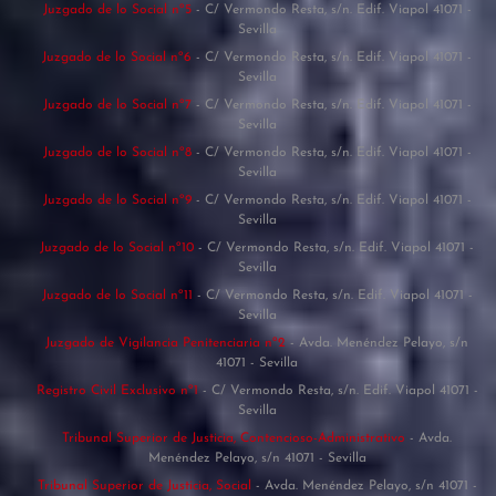
Juzgado de lo Social nº5
- C/ Vermondo Resta, s/n. Edif. Viapol 41071 -
Sevilla
Juzgado de lo Social nº6
- C/ Vermondo Resta, s/n. Edif. Viapol 41071 -
Sevilla
Juzgado de lo Social nº7
- C/ Vermondo Resta, s/n. Edif. Viapol 41071 -
Sevilla
Juzgado de lo Social nº8
- C/ Vermondo Resta, s/n. Edif. Viapol 41071 -
Sevilla
Juzgado de lo Social nº9
- C/ Vermondo Resta, s/n. Edif. Viapol 41071 -
Sevilla
Juzgado de lo Social nº10
- C/ Vermondo Resta, s/n. Edif. Viapol 41071 -
Sevilla
Juzgado de lo Social nº11
- C/ Vermondo Resta, s/n. Edif. Viapol 41071 -
Sevilla
Juzgado de Vigilancia Penitenciaria nº2
- Avda. Menéndez Pelayo, s/n
41071 - Sevilla
Registro Civil Exclusivo nº1
- C/ Vermondo Resta, s/n. Edif. Viapol 41071 -
Sevilla
Tribunal Superior de Justicia, Contencioso-Administrativo
- Avda.
Menéndez Pelayo, s/n 41071 - Sevilla
Tribunal Superior de Justicia, Social
- Avda. Menéndez Pelayo, s/n 41071 -