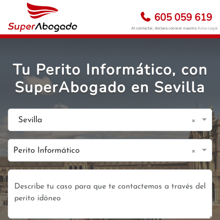
605 059 619
Al contactar, declara conocer nuestro
Aviso Legal
Tu Perito Informático, con
SuperAbogado en Sevilla
×
Sevilla
×
Perito Informático