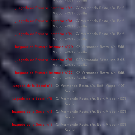
Viapol 41071 - Sevilla
Juzgado de Primera Instancia nº17
- C/ Vermondo Resta, s/n. Edif.
Viapol 41071 - Sevilla
Juzgado de Primera Instancia nº18
- C/ Vermondo Resta, s/n. Edif.
Viapol 41071 - Sevilla
Juzgado de Primera Instancia nº19
- C/ Vermondo Resta, s/n. Edif.
Viapol 41071 - Sevilla
Juzgado de Primera Instancia nº20
- C/ Vermondo Resta, s/n. Edif.
Viapol 41071 - Sevilla
Juzgado de Primera Instancia nº21
- C/ Vermondo Resta, s/n. Edif.
Viapol 41071 - Sevilla
Juzgado de Primera Instancia nº22
- C/ Vermondo Resta, s/n. Edif.
Viapol 41071 - Sevilla
Juzgado de lo Social nº1
- C/ Vermondo Resta, s/n. Edif. Viapol 41071 -
Sevilla
Juzgado de lo Social nº2
- C/ Vermondo Resta, s/n. Edif. Viapol 41071 -
Sevilla
Juzgado de lo Social nº3
- C/ Vermondo Resta, s/n. Edif. Viapol 41071 -
Sevilla
Juzgado de lo Social nº4
- C/ Vermondo Resta, s/n. Edif. Viapol 41071 -
Sevilla