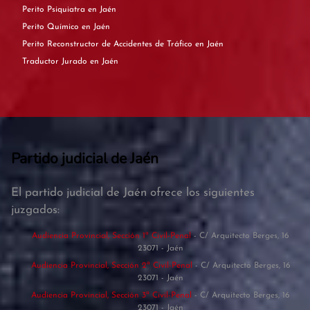
Perito Psiquiatra en Jaén
Perito Químico en Jaén
Perito Reconstructor de Accidentes de Tráfico en Jaén
Traductor Jurado en Jaén
Partido judicial de Jaén
El partido judicial de Jaén ofrece los siguientes
juzgados:
Audiencia Provincial, Sección 1ª Civil-Penal
- C/ Arquitecto Berges, 16
23071 - Jaén
Audiencia Provincial, Sección 2ª Civil-Penal
- C/ Arquitecto Berges, 16
23071 - Jaén
Audiencia Provincial, Sección 3ª Civil-Penal
- C/ Arquitecto Berges, 16
23071 - Jaén