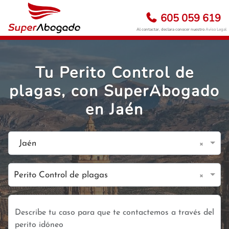
605 059 619
Al contactar, declara conocer nuestro
Aviso Legal
Tu Perito Control de
plagas, con SuperAbogado
en Jaén
×
Jaén
×
Perito Control de plagas