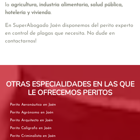
la
agricultura, industria alimentaria, salud pública,
hotelería y vivienda
.
En SuperAbogado Jaén disponemos del perito experto
en control de plagas que necesita. No dude en
contactarnos!
OTRAS ESPECIALIDADES EN LAS QUE
LE OFRECEMOS PERITOS
Perito Aeronáutico en Jaén
Perito Agrónomo en Jaén
Perito Arquitecto en Jaén
Perito Calígrafo en Jaén
Perito Criminalista en Jaén