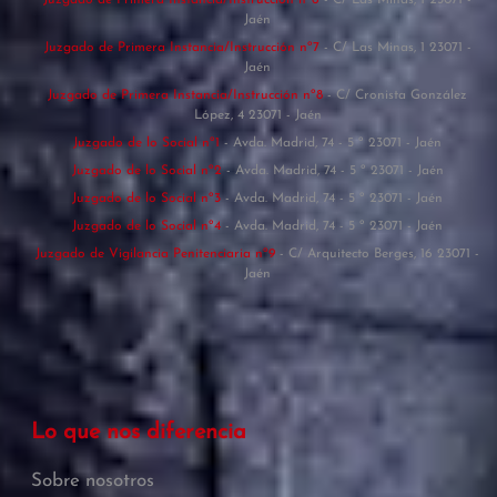
Juzgado de Primera Instancia/Instrucción nº6
- C/ Las Minas, 1 23071 -
Jaén
Juzgado de Primera Instancia/Instrucción nº7
- C/ Las Minas, 1 23071 -
Jaén
Juzgado de Primera Instancia/Instrucción nº8
- C/ Cronista González
López, 4 23071 - Jaén
Juzgado de lo Social nº1
- Avda. Madrid, 74 - 5 º 23071 - Jaén
Juzgado de lo Social nº2
- Avda. Madrid, 74 - 5 º 23071 - Jaén
Juzgado de lo Social nº3
- Avda. Madrid, 74 - 5 º 23071 - Jaén
Juzgado de lo Social nº4
- Avda. Madrid, 74 - 5 º 23071 - Jaén
Juzgado de Vigilancia Penitenciaria nº9
- C/ Arquitecto Berges, 16 23071 -
Jaén
Lo que nos diferencia
Sobre nosotros