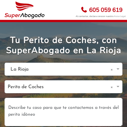
605 059 619
Al contactar, declara conocer nuestro
Aviso Legal
Tu Perito de Coches, con
SuperAbogado en La Rioja
×
La Rioja
×
Perito de Coches