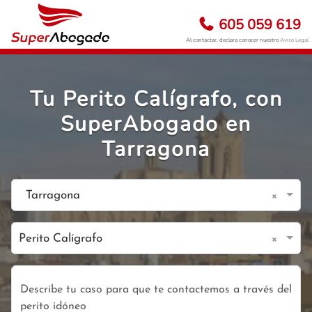
605 059 619
Al contactar, declara conocer nuestro
Aviso Legal
Tu Perito Calígrafo, con
SuperAbogado en
Tarragona
×
Tarragona
×
Perito Calígrafo