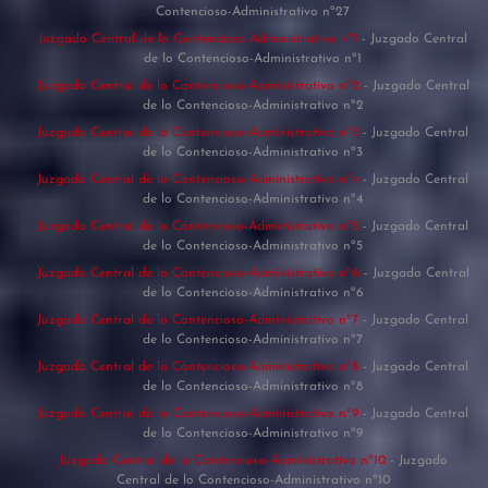
Contencioso-Administrativo nº27
Juzgado Central de lo Contencioso-Administrativo nº1
- Juzgado Central
de lo Contencioso-Administrativo nº1
Juzgado Central de lo Contencioso-Administrativo nº2
- Juzgado Central
de lo Contencioso-Administrativo nº2
Juzgado Central de lo Contencioso-Administrativo nº3
- Juzgado Central
de lo Contencioso-Administrativo nº3
Juzgado Central de lo Contencioso-Administrativo nº4
- Juzgado Central
de lo Contencioso-Administrativo nº4
Juzgado Central de lo Contencioso-Administrativo nº5
- Juzgado Central
de lo Contencioso-Administrativo nº5
Juzgado Central de lo Contencioso-Administrativo nº6
- Juzgado Central
de lo Contencioso-Administrativo nº6
Juzgado Central de lo Contencioso-Administrativo nº7
- Juzgado Central
de lo Contencioso-Administrativo nº7
Juzgado Central de lo Contencioso-Administrativo nº8
- Juzgado Central
de lo Contencioso-Administrativo nº8
Juzgado Central de lo Contencioso-Administrativo nº9
- Juzgado Central
de lo Contencioso-Administrativo nº9
Juzgado Central de lo Contencioso-Administrativo nº10
- Juzgado
Central de lo Contencioso-Administrativo nº10