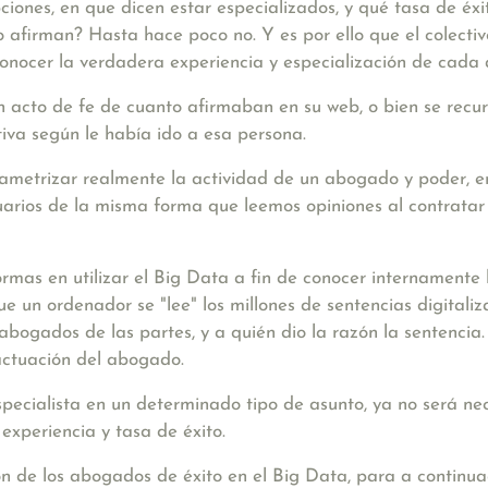
ones, en que dicen estar especializados, y qué tasa de éxito
o afirman? Hasta hace poco no. Y es por ello que el colect
conocer la verdadera experiencia y especialización de cada
n acto de fe de cuanto afirmaban en su web, o bien se rec
iva según le había ido a esa persona.
ametrizar realmente la actividad de un abogado y poder, en 
suarios de la misma forma que leemos opiniones al contratar
rmas en utilizar el Big Data a fin de conocer internamente
e un ordenador se "lee" los millones de sentencias digital
s abogados de las partes, y a quién dio la razón la sentencia
 actuación del abogado.
ecialista en un determinado tipo de asunto, ya no será nec
experiencia y tasa de éxito.
n de los abogados de éxito en el Big Data, para a contin