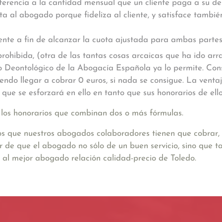
eferencia a la cantidad mensual que un cliente paga a su 
a al abogado porque fideliza al cliente, y satisface también
ente a fin de alcanzar la cuota ajustada para ambas partes
ohibida, (otra de las tantas cosas arcaicas que ha ido ar
digo Deontológico de la Abogacía Española ya lo permite. C
diendo llegar a cobrar 0 euros, si nada se consigue. La vent
 que se esforzará en ello en tanto que sus honorarios de el
 los honorarios que combinan dos o más fórmulas.
 que nuestros abogados colaboradores tienen que cobrar, 
lar de que el abogado no sólo de un buen servicio, sino que
r al mejor abogado relación calidad-precio de Toledo.