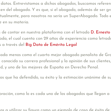
datos. Entrevistamos a dichos abogados, buscamos referenci
en del abogado. Y es que, si el abogado, además de ser gran 
tualmente, para nosotros no sería un SuperAbogado. Todo e
e en su materia.
 de contar en nuestra plataforma con el letrado
D. Ernesto
da, el cual cuenta con 29 años de experiencia como letrado
s a través del
Big Data de Emérita Legal
 nada menos como el cuarto mejor abogado penalista de Gra
onocido su carrera profesional y la opinión de sus clientes
ad, y uno de los mejores de España en Derecho Penal.
os que ha defendido, su éxito y la estimación unánime de
oración, como lo es cada uno de los abogados que llegan a
os a utilizar su figura como un ejemplo de caso de éxito de