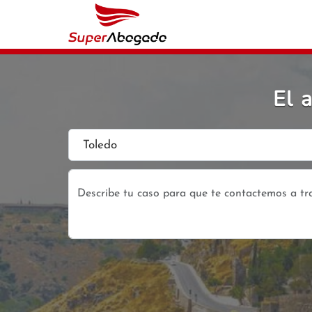
El 
Toledo