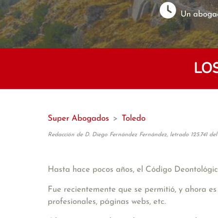
Un abogad
LO
Super Abogados
>
Toledo
Redacción de D. Diego Fernández Fernández, letrado 125.741 del
Hasta hace pocos años, el Código Deontológic
Fue recientemente que se permitió, y ahora es 
profesionales, páginas webs, etc.