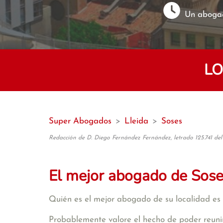
Un abogad
LO
Super Abogados
>
Lleida
>
Soses
Redacción de D. Diego Fernández Fernández, letrado 125.741 del
El mejor abogado de Sos
Quién es el mejor abogado de su localidad es 
Probablemente valore el hecho de poder reunir