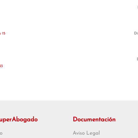
 15
Di
33
SuperAbogado
Documentación
o
Aviso Legal