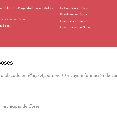
mobiliario y Propiedad Horizontal en
Extranjería en Soses
Fiscalistas en Soses
Derecho Urbanístico en Soses
Herencias en Soses
vorcios en Soses
Laboralistas en Soses
Soses
stá ubicado en
Plaça Ajuntament 1
y cuya información de con
al municipio de
Soses
: