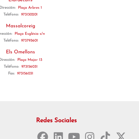
Llardecans
Dirección:
Plaça Arbres 1
Teléfono:
973130201
Massalcoreig
rección:
Plaça Església s/n
Teléfono:
973793601
Els Omellons
Dirección:
Plaça Major 13
Teléfono:
973156031
Fax:
973156031
Redes Sociales