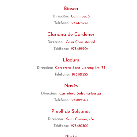
Biosca
Dirección:
Caminou, 5
Teléfono:
973473241
Clariana de Cardener
Dirección:
Casa Consistorial
Teléfono:
973482204
Lladurs
Dirección:
Carretera Sant Llorenç km. 75
Teléfono:
973481555
Navès
Dirección:
Carretera Solsona-Berga
Teléfono:
973812563
Pinell de Solsonès
Dirección:
Sant Climenç s/n
Teléfono:
973480300