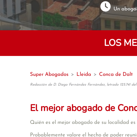
Un abogad
LOS ME
Super Abogados
>
Lleida
>
Conca de Dalt
Redacción de D. Diego Fernández Fernández, letrado 125.741 del
El mejor abogado de Conc
Quién es el mejor abogado de su localidad es 
Probablemente valore el hecho de poder reunir