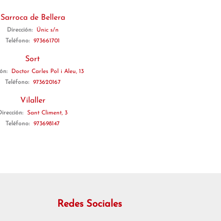
Sarroca de Bellera
Dirección:
Únic s/n
Teléfono:
973661701
Sort
ión:
Doctor Carles Pol i Aleu, 13
Teléfono:
973620167
Vilaller
Dirección:
Sant Climent, 3
Teléfono:
973698147
Redes Sociales