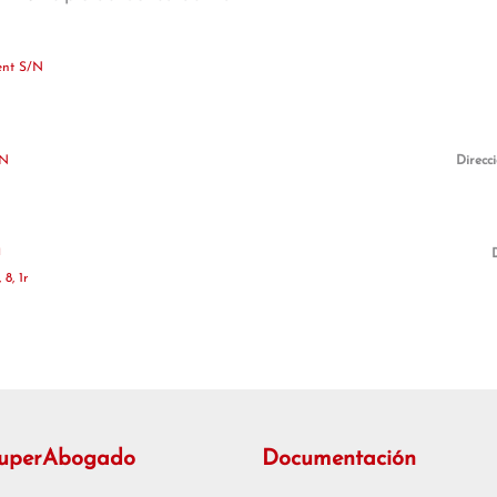
ent S/N
/N
Direcc
a
 8, 1r
SuperAbogado
Documentación