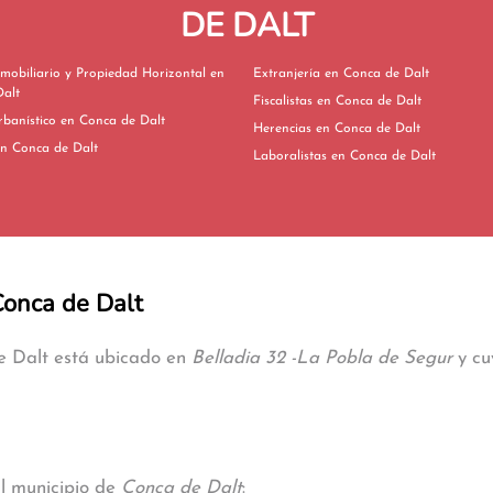
DE DALT
mobiliario y Propiedad Horizontal en
Extranjería en Conca de Dalt
alt
Fiscalistas en Conca de Dalt
Derecho Urbanístico en Conca de Dalt
Herencias en Conca de Dalt
ivorcios en Conca de Dalt
Laboralistas en Conca de Dalt
Conca de Dalt
de Dalt está ubicado en
Belladia 32 -La Pobla de Segur
y cu
al municipio de
Conca de Dalt
: