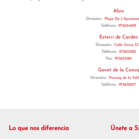
Alins
Dirección:
Plaça De L'Ajuntam
Teléfono:
973624405
Esterri de Cardós
Dirección:
Calle Única S
Teléfono:
973623185
Fax:
973623185
Gavet de la Conc
Dirección:
Passeig de la Vall,
Teléfono:
973650217
Lo que nos diferencia
Únete a 