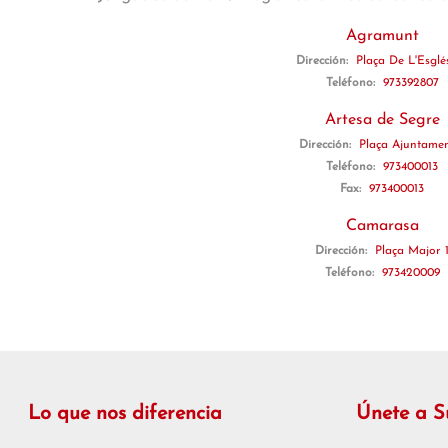
Agramunt
Dirección:
Plaça De L'Esglés
Teléfono:
973392807
Artesa de Segre
Dirección:
Plaça Ajuntamen
Teléfono:
973400013
Fax:
973400013
Camarasa
Dirección:
Plaça Major 
Teléfono:
973420009
Lo que nos diferencia
Únete a 