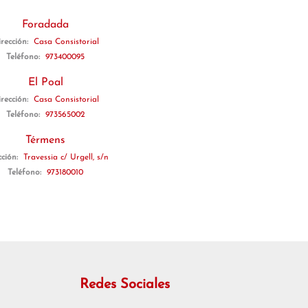
Foradada
rección:
Casa Consistorial
Teléfono:
973400095
El Poal
rección:
Casa Consistorial
Teléfono:
973565002
Térmens
cción:
Travessia c/ Urgell, s/n
Teléfono:
973180010
Redes Sociales