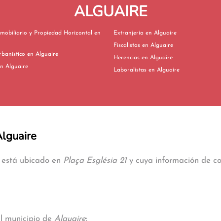
ALGUAIRE
mobiliario y Propiedad Horizontal en
Extranjería en Alguaire
Fiscalistas en Alguaire
Derecho Urbanístico en Alguaire
Herencias en Alguaire
vorcios en Alguaire
Laboralistas en Alguaire
Alguaire
e está ubicado en
Plaça Església 21
y cuya información de con
al municipio de
Alguaire
: