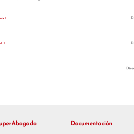
ia 1
Di
t 3
Di
Dire
1
SuperAbogado
Documentación