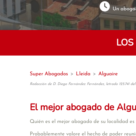
Un abogad
LOS
Super Abogados
>
Lleida
>
Alguaire
Redacción de D. Diego Fernández Fernández, letrado 125.741 del
El mejor abogado de Algu
Quién es el mejor abogado de su localidad es 
Probablemente valore el hecho de poder reunir