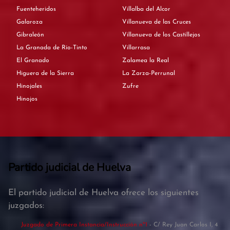
Fuenteheridos
Villalba del Alcor
Galaroza
Villanueva de las Cruces
Gibraleón
Villanueva de los Castillejos
La Granada de Río-Tinto
Villarrasa
El Granado
Zalamea la Real
Higuera de la Sierra
La Zarza-Perrunal
Hinojales
Zufre
Hinojos
Partido judicial de Huelva
El partido judicial de Huelva ofrece los siguientes
juzgados:
Juzgado de Primera Instancia/Instrucción nº1
- C/ Rey Juan Carlos I, 4