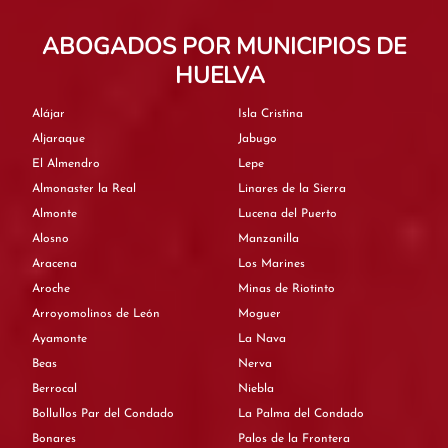
ABOGADOS POR MUNICIPIOS DE
HUELVA
Alájar
Isla Cristina
Aljaraque
Jabugo
El Almendro
Lepe
Almonaster la Real
Linares de la Sierra
Almonte
Lucena del Puerto
Alosno
Manzanilla
Aracena
Los Marines
Aroche
Minas de Riotinto
Arroyomolinos de León
Moguer
Ayamonte
La Nava
Beas
Nerva
Berrocal
Niebla
Bollullos Par del Condado
La Palma del Condado
Bonares
Palos de la Frontera