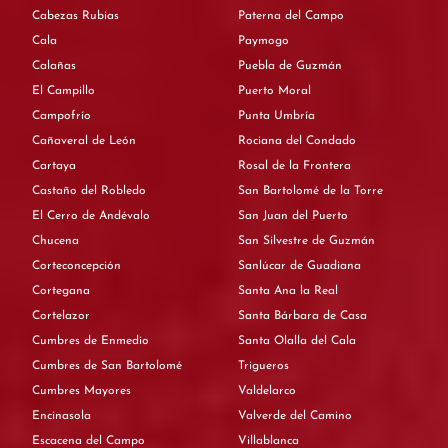
Cabezas Rubias
Paterna del Campo
Cala
Paymogo
Calañas
Puebla de Guzmán
El Campillo
Puerto Moral
Campofrío
Punta Umbría
Cañaveral de León
Rociana del Condado
Cartaya
Rosal de la Frontera
Castaño del Robledo
San Bartolomé de la Torre
El Cerro de Andévalo
San Juan del Puerto
Chucena
San Silvestre de Guzmán
Corteconcepción
Sanlúcar de Guadiana
Cortegana
Santa Ana la Real
Cortelazor
Santa Bárbara de Casa
Cumbres de Enmedio
Santa Olalla del Cala
Cumbres de San Bartolomé
Trigueros
Cumbres Mayores
Valdelarco
Encinasola
Valverde del Camino
Escacena del Campo
Villablanca