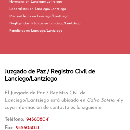
Herencias en Lanciego/Lantziego
Laboralistas en Lanciego/Lantziego
Mercantilistas en Lanciego/Lantziego
Negligencias Médicas en Lanciego/Lantziego
Penalistas en Lanciego/Lantziego
Juzgado de Paz / Registro Civil de
Lanciego/Lantziego
El Juzgado de Paz / Registro Civil de
Lanciego/Lantziego está ubicado en
Calvo Sotelo, 4
y
cuya información de contacto es la siguiente:
Teléfono:
945608041
Fax:
945608041