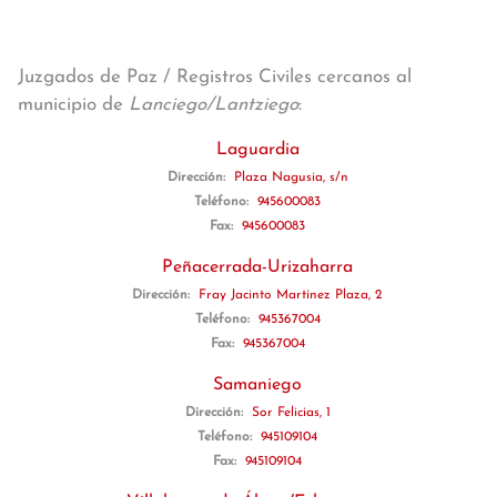
Juzgados de Paz / Registros Civiles cercanos al
municipio de
Lanciego/Lantziego
:
Laguardia
Dirección:
Plaza Nagusia, s/n
Teléfono:
945600083
Fax:
945600083
Peñacerrada-Urizaharra
Dirección:
Fray Jacinto Martínez Plaza, 2
Teléfono:
945367004
Fax:
945367004
Samaniego
Dirección:
Sor Felicias, 1
Teléfono:
945109104
Fax:
945109104