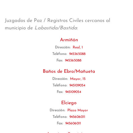
Juzgados de Paz / Registros Civiles cercanos al
municipio de
Labastida/Bastida
:
Armiñón
Dirección:
Real, 1
Teléfono:
945365088
Fax:
945365088
Baños de Ebro/Mañueta
Dirección:
Mayor, 15
Teléfono:
945109054
Fax:
945109054
Elciego
Dirección:
Plaza Mayor
Teléfono:
945606011
Fax:
945606011