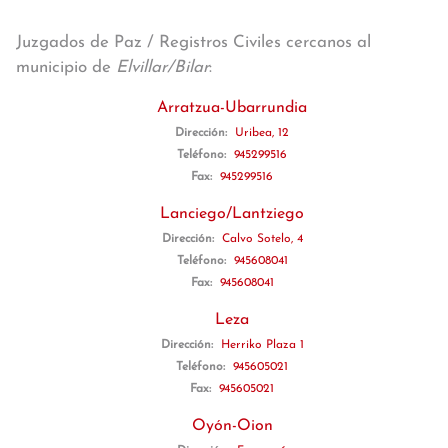
Juzgados de Paz / Registros Civiles cercanos al
municipio de
Elvillar/Bilar
:
Arratzua-Ubarrundia
Dirección:
Uribea, 12
Teléfono:
945299516
Fax:
945299516
Lanciego/Lantziego
Dirección:
Calvo Sotelo, 4
Teléfono:
945608041
Fax:
945608041
Leza
Dirección:
Herriko Plaza 1
Teléfono:
945605021
Fax:
945605021
Oyón-Oion