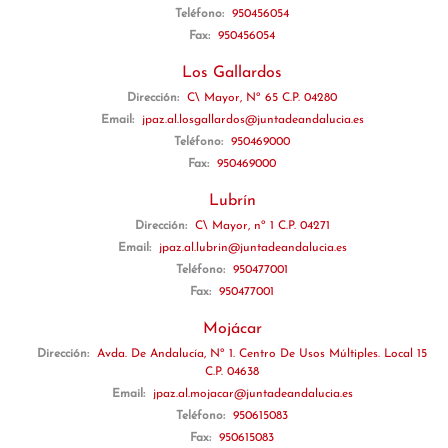
Teléfono:
950456054
Fax:
950456054
Los Gallardos
Dirección:
C\ Mayor, Nº 65 C.P. 04280
Email:
jpaz.al.losgallardos@juntadeandalucia.es
Teléfono:
950469000
Fax:
950469000
Lubrín
Dirección:
C\ Mayor, nº 1 C.P. 04271
Email:
jpaz.al.lubrin@juntadeandalucia.es
Teléfono:
950477001
Fax:
950477001
Mojácar
Dirección:
Avda. De Andalucía, Nº 1. Centro De Usos Múltiples. Local 15
C.P. 04638
Email:
jpaz.al.mojacar@juntadeandalucia.es
Teléfono:
950615083
Fax:
950615083