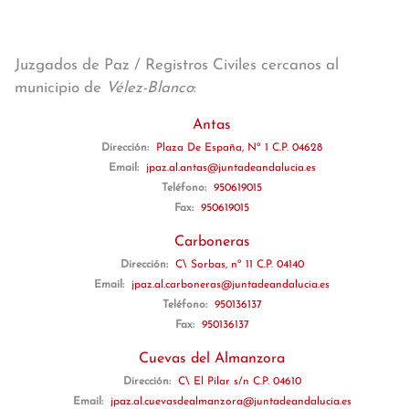
Juzgados de Paz / Registros Civiles cercanos al
municipio de
Vélez-Blanco
:
Antas
Dirección:
Plaza De España, Nº 1 C.P. 04628
Email:
jpaz.al.antas@juntadeandalucia.es
Teléfono:
950619015
Fax:
950619015
Carboneras
Dirección:
C\ Sorbas, nº 11 C.P. 04140
Email:
jpaz.al.carboneras@juntadeandalucia.es
Teléfono:
950136137
Fax:
950136137
Cuevas del Almanzora
Dirección:
C\ El Pilar s/n C.P. 04610
Email:
jpaz.al.cuevasdealmanzora@juntadeandalucia.es