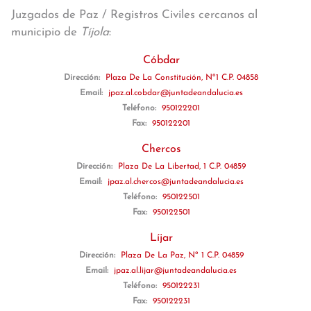
Juzgados de Paz / Registros Civiles cercanos al
municipio de
Tíjola
:
Cóbdar
Dirección:
Plaza De La Constitución, Nº1 C.P. 04858
Email:
jpaz.al.cobdar@juntadeandalucia.es
Teléfono:
950122201
Fax:
950122201
Chercos
Dirección:
Plaza De La Libertad, 1 C.P. 04859
Email:
jpaz.al.chercos@juntadeandalucia.es
Teléfono:
950122501
Fax:
950122501
Líjar
Dirección:
Plaza De La Paz, Nº 1 C.P. 04859
Email:
jpaz.al.lijar@juntadeandalucia.es
Teléfono:
950122231
Fax:
950122231