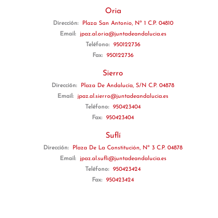
Oria
Dirección:
Plaza San Antonio, Nº 1 C.P. 04810
Email:
jpaz.al.oria@juntadeandalucia.es
Teléfono:
950122736
Fax:
950122736
Sierro
Dirección:
Plaza De Andalucía, S/N C.P. 04878
Email:
jpaz.al.sierro@juntadeandalucia.es
Teléfono:
950423404
Fax:
950423404
Suflí
Dirección:
Plaza De La Constitución, Nº 3 C.P. 04878
Email:
jpaz.al.sufli@juntadeandalucia.es
Teléfono:
950423424
Fax:
950423424