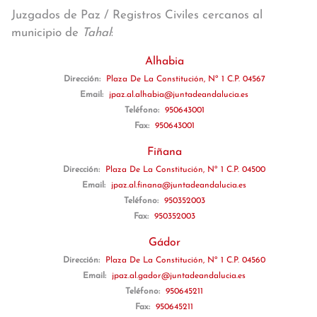
Juzgados de Paz / Registros Civiles cercanos al
municipio de
Tahal
:
Alhabia
Dirección:
Plaza De La Constitución, Nº 1 C.P. 04567
Email:
jpaz.al.alhabia@juntadeandalucia.es
Teléfono:
950643001
Fax:
950643001
Fiñana
Dirección:
Plaza De La Constitución, Nº 1 C.P. 04500
Email:
jpaz.al.finana@juntadeandalucia.es
Teléfono:
950352003
Fax:
950352003
Gádor
Dirección:
Plaza De La Constitución, Nº 1 C.P. 04560
Email:
jpaz.al.gador@juntadeandalucia.es
Teléfono:
950645211
Fax:
950645211