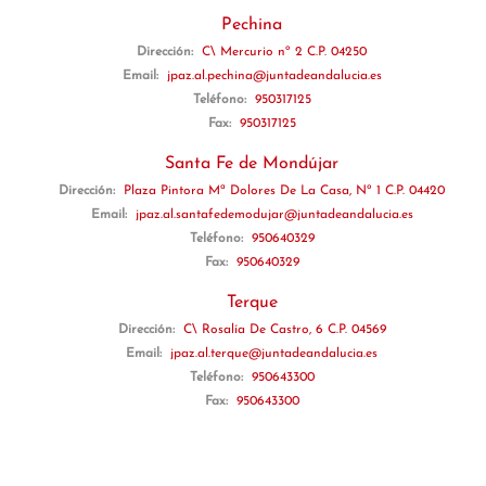
Pechina
Dirección:
C\ Mercurio nº 2 C.P. 04250
Email:
jpaz.al.pechina@juntadeandalucia.es
Teléfono:
950317125
Fax:
950317125
Santa Fe de Mondújar
Dirección:
Plaza Pintora Mª Dolores De La Casa, Nº 1 C.P. 04420
Email:
jpaz.al.santafedemodujar@juntadeandalucia.es
Teléfono:
950640329
Fax:
950640329
Terque
Dirección:
C\ Rosalía De Castro, 6 C.P. 04569
Email:
jpaz.al.terque@juntadeandalucia.es
Teléfono:
950643300
Fax:
950643300