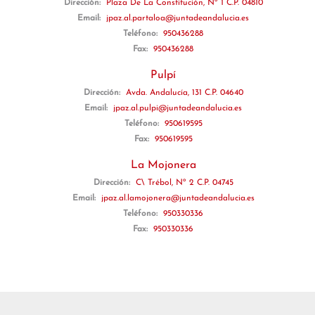
Dirección:
Plaza De La Constitución, Nº 1 C.P. 04810
Email:
jpaz.al.partaloa@juntadeandalucia.es
Teléfono:
950436288
Fax:
950436288
Pulpí
Dirección:
Avda. Andalucía, 131 C.P. 04640
Email:
jpaz.al.pulpi@juntadeandalucia.es
Teléfono:
950619595
Fax:
950619595
La Mojonera
Dirección:
C\ Trébol, Nº 2 C.P. 04745
Email:
jpaz.al.lamojonera@juntadeandalucia.es
Teléfono:
950330336
Fax:
950330336