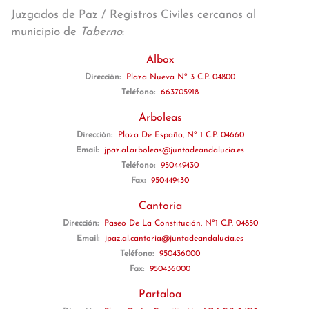
Juzgados de Paz / Registros Civiles cercanos al
municipio de
Taberno
:
Albox
Dirección:
Plaza Nueva Nº 3 C.P. 04800
Teléfono:
663705918
Arboleas
Dirección:
Plaza De España, Nº 1 C.P. 04660
Email:
jpaz.al.arboleas@juntadeandalucia.es
Teléfono:
950449430
Fax:
950449430
Cantoria
Dirección:
Paseo De La Constitución, Nº1 C.P. 04850
Email:
jpaz.al.cantoria@juntadeandalucia.es
Teléfono:
950436000
Fax:
950436000
Partaloa