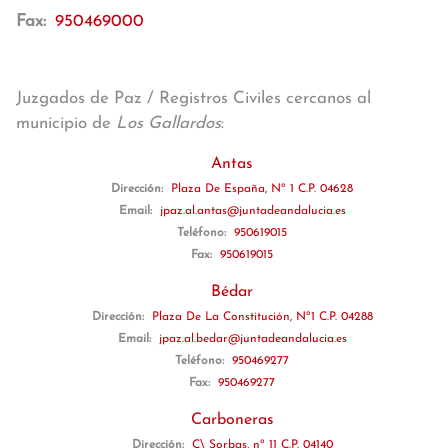
Fax:
950469000
Juzgados de Paz / Registros Civiles cercanos al
municipio de
Los Gallardos
:
Antas
Dirección:
Plaza De España, Nº 1 C.P. 04628
Email:
jpaz.al.antas@juntadeandalucia.es
Teléfono:
950619015
Fax:
950619015
Bédar
Dirección:
Plaza De La Constitución, Nº1 C.P. 04288
Email:
jpaz.al.bedar@juntadeandalucia.es
Teléfono:
950469277
Fax:
950469277
Carboneras
Dirección:
C\ Sorbas, nº 11 C.P. 04140