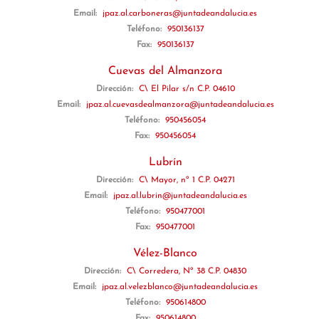
Email:
jpaz.al.carboneras@juntadeandalucia.es
Teléfono:
950136137
Fax:
950136137
Cuevas del Almanzora
Dirección:
C\ El Pilar s/n C.P. 04610
Email:
jpaz.al.cuevasdealmanzora@juntadeandalucia.es
Teléfono:
950456054
Fax:
950456054
Lubrín
Dirección:
C\ Mayor, nº 1 C.P. 04271
Email:
jpaz.al.lubrin@juntadeandalucia.es
Teléfono:
950477001
Fax:
950477001
Vélez-Blanco
Dirección:
C\ Corredera, Nº 38 C.P. 04830
Email:
jpaz.al.velezblanco@juntadeandalucia.es
Teléfono:
950614800
Fax:
950614800