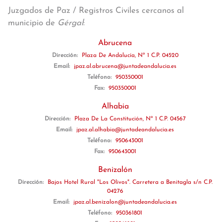
Juzgados de Paz / Registros Civiles cercanos al
municipio de
Gérgal
:
Abrucena
Dirección:
Plaza De Andalucía, Nº 1 C.P. 04520
Email:
jpaz.al.abrucena@juntadeandalucia.es
Teléfono:
950350001
Fax:
950350001
Alhabia
Dirección:
Plaza De La Constitución, Nº 1 C.P. 04567
Email:
jpaz.al.alhabia@juntadeandalucia.es
Teléfono:
950643001
Fax:
950643001
Benizalón
Dirección:
Bajos Hotel Rural "Los Olivos". Carretera a Benitagla s/n C.P.
04276
Email:
jpaz.al.benizalon@juntadeandalucia.es
Teléfono:
950361801