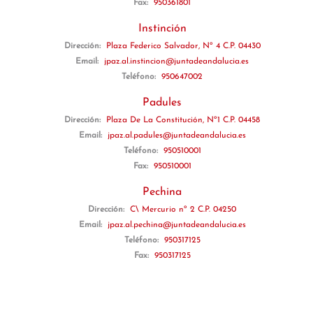
Fax:
950361801
Instinción
Dirección:
Plaza Federico Salvador, Nº 4 C.P. 04430
Email:
jpaz.al.instincion@juntadeandalucia.es
Teléfono:
950647002
Padules
Dirección:
Plaza De La Constitución, Nº1 C.P. 04458
Email:
jpaz.al.padules@juntadeandalucia.es
Teléfono:
950510001
Fax:
950510001
Pechina
Dirección:
C\ Mercurio nº 2 C.P. 04250
Email:
jpaz.al.pechina@juntadeandalucia.es
Teléfono:
950317125
Fax:
950317125