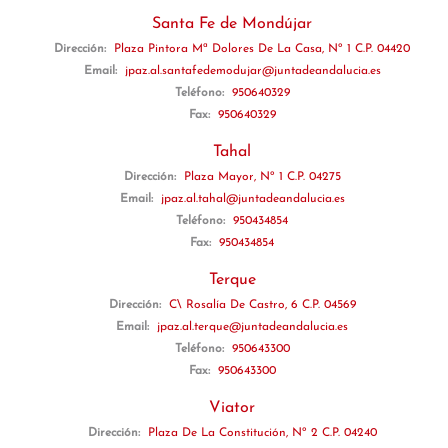
Santa Fe de Mondújar
Dirección:
Plaza Pintora Mª Dolores De La Casa, Nº 1 C.P. 04420
Email:
jpaz.al.santafedemodujar@juntadeandalucia.es
Teléfono:
950640329
Fax:
950640329
Tahal
Dirección:
Plaza Mayor, Nº 1 C.P. 04275
Email:
jpaz.al.tahal@juntadeandalucia.es
Teléfono:
950434854
Fax:
950434854
Terque
Dirección:
C\ Rosalía De Castro, 6 C.P. 04569
Email:
jpaz.al.terque@juntadeandalucia.es
Teléfono:
950643300
Fax:
950643300
Viator
Dirección:
Plaza De La Constitución, Nº 2 C.P. 04240