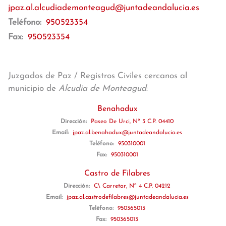
jpaz.al.alcudiademonteagud@juntadeandalucia.es
Teléfono:
950523354
Fax:
950523354
Juzgados de Paz / Registros Civiles cercanos al
municipio de
Alcudia de Monteagud
:
Benahadux
Dirección:
Paseo De Urci, Nº 3 C.P. 04410
Email:
jpaz.al.benahadux@juntadeandalucia.es
Teléfono:
950310001
Fax:
950310001
Castro de Filabres
Dirección:
C\ Carretar, Nº 4 C.P. 04212
Email:
jpaz.al.castrodefilabres@juntadeandalucia.es
Teléfono:
950365013
Fax:
950365013