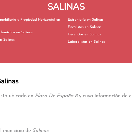
SALINAS
mobiliario y Propiedad Horizontal en
Extranjería en Salinas
Fiscalistas en Salinas
Derecho Urbanístico en Salinas
Herencias en Salinas
vorcios en Salinas
Laboralistas en Salinas
Salinas
 está ubicado en
Plaza De España 8
y cuya información de co
al municipio de
Salinas
: