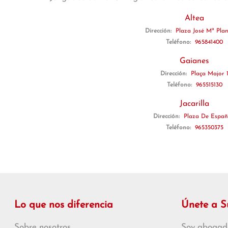
Altea
Dirección:
Plaza José Mª Plane
Teléfono:
965841400
Gaianes
Dirección:
Plaça Major 
Teléfono:
965515130
Jacarilla
Dirección:
Plaza De Españ
Teléfono:
965350375
Lo que nos diferencia
Únete a 
Sobre nosotros
Soy abogad