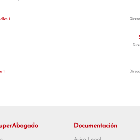
lles 1
Direcc
1
Dire
a 1
Direcc
SuperAbogado
Documentación
o
Aviso Legal