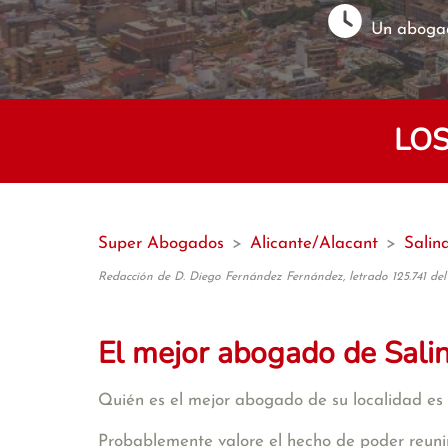
Un abogad
LOS
Super Abogados
>
Alicante/Alacant
>
Salin
Redacción de D. Diego Fernández Fernández, letrado 125.741 del
El mejor abogado de Sali
Quién es el mejor abogado de su localidad es 
Probablemente valore el hecho de poder reunir