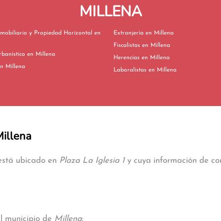
MILLENA
mobiliario y Propiedad Horizontal en
Extranjería en Millena
Fiscalistas en Millena
Derecho Urbanístico en Millena
Herencias en Millena
vorcios en Millena
Laboralistas en Millena
Millena
 está ubicado en
Plaza La Iglesia 1
y cuya información de con
al municipio de
Millena
: