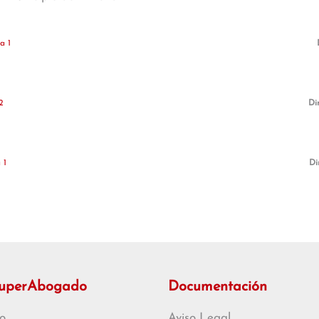
a 1
2
Di
 1
Di
SuperAbogado
Documentación
o
Aviso Legal