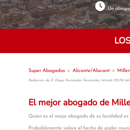
Un abogad
LOS
Super Abogados
>
Alicante/Alacant
>
Mille
Redacción de D. Diego Fernández Fernández, letrado 125.741 del
El mejor abogado de Mill
Quién es el mejor abogado de su localidad es 
Probablemente valore el hecho de poder reunir