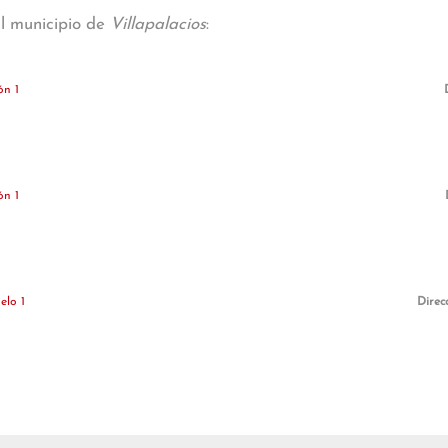
al municipio de
Villapalacios
:
ón 1
ón 1
elo 1
Direc