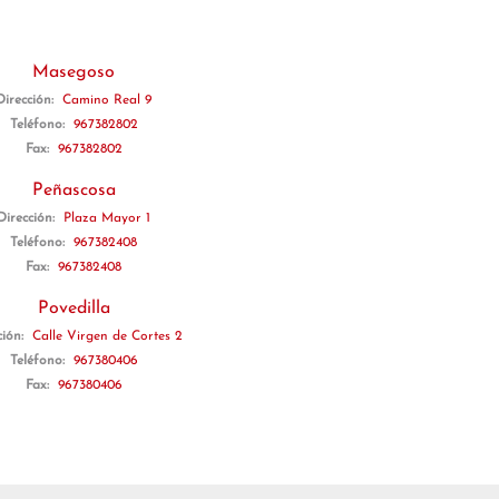
Masegoso
Dirección:
Camino Real 9
Teléfono:
967382802
Fax:
967382802
Peñascosa
Dirección:
Plaza Mayor 1
Teléfono:
967382408
Fax:
967382408
Povedilla
ción:
Calle Virgen de Cortes 2
Teléfono:
967380406
Fax:
967380406