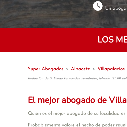
Un abogad
LOS M
Super Abogados
>
Albacete
>
Villapalacios
Redacción de D. Diego Fernández Fernández, letrado 125.741 del
El mejor abogado de Villa
Quién es el mejor abogado de su localidad es 
Probablemente valore el hecho de poder reunirs