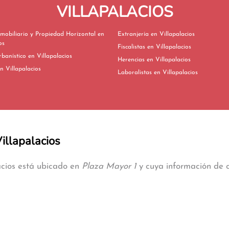
VILLAPALACIOS
mobiliario y Propiedad Horizontal en
Extranjería en Villapalacios
os
Fiscalistas en Villapalacios
Derecho Urbanístico en Villapalacios
Herencias en Villapalacios
ivorcios en Villapalacios
Laboralistas en Villapalacios
Villapalacios
lacios está ubicado en
Plaza Mayor 1
y cuya información de c