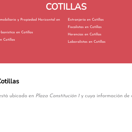
COTILLAS
mobiliario y Propiedad Horizontal en
Extranjería en Cotillas
Fiscalistas en Cotillas
Derecho Urbanístico en Cotillas
Herencias en Cotillas
vorcios en Cotillas
Laboralistas en Cotillas
otillas
 está ubicado en
Plaza Constitución 1
y cuya información de c