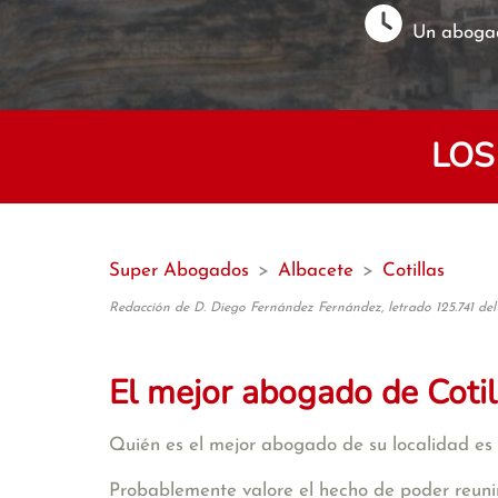
Un abogad
LOS
Super Abogados
>
Albacete
>
Cotillas
Redacción de D. Diego Fernández Fernández, letrado 125.741 del
El mejor abogado de Cotil
Quién es el mejor abogado de su localidad es 
Probablemente valore el hecho de poder reunir