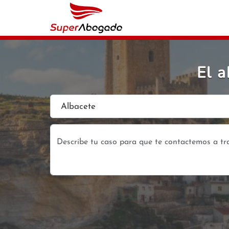
El a
Albacete