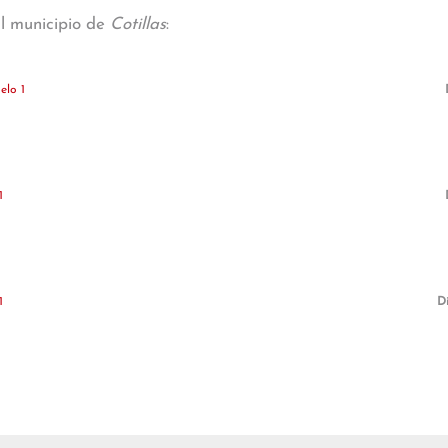
al municipio de
Cotillas
:
elo 1
1
1
Di