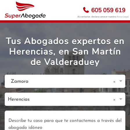
605 059 619
Al contactar, declara conocer nuestro
Aviso Legal
Tus Abogados expertos en
Herencias, en San Martín
de Valderaduey
×
Zamora
×
Herencias