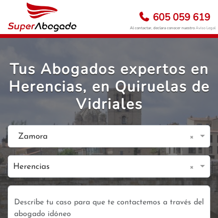
605 059 619
Al contactar, declara conocer nuestro
Aviso Legal
Tus Abogados expertos en
Herencias, en Quiruelas de
Vidriales
×
Zamora
×
Herencias