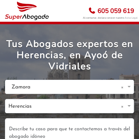
605 059 619
Al contactar, declara conocer nuestro
Aviso Legal
Tus Abogados expertos en
Herencias, en Ayoó de
Vidriales
×
Zamora
×
Herencias