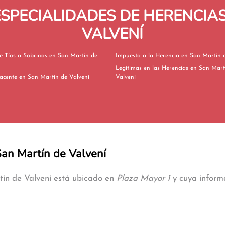
SPECIALIDADES DE HERENCIAS
VALVENÍ
 a Sobrinos en San Martín de
Impuesto a la Herencia en San
Legítimas en las Herencias en San Martín de
Herencia Yacente en San Martín de Valvení
Valvení
 San Martín de Valvení
tín de Valvení está ubicado en
Plaza Mayor 1
y cuya informa