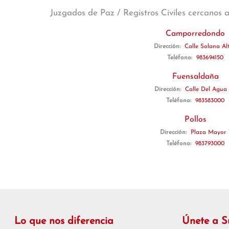
Juzgados de Paz / Registros Civiles cercanos 
Camporredondo
Dirección:
Calle Solana Alt
Teléfono:
983694150
Fuensaldaña
Dirección:
Calle Del Agua
Teléfono:
983583000
Pollos
Dirección:
Plaza Mayor 
Teléfono:
983793000
Lo que nos diferencia
Únete a 