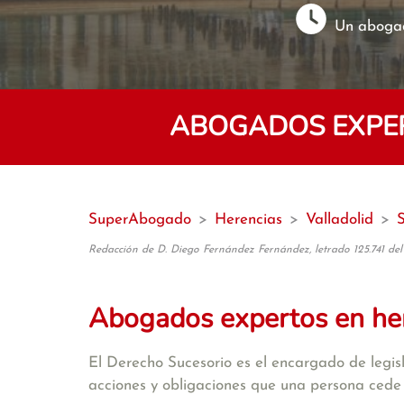
Un abogad
ABOGADOS EXPER
SuperAbogado
>
Herencias
>
Valladolid
>
S
Redacción de D. Diego Fernández Fernández, letrado 125.741 del
Abogados expertos en he
El Derecho Sucesorio es el encargado de legisla
acciones y obligaciones que una persona cede 