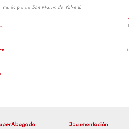
al municipio de
San Martín de Valvení
:
a 1
 20
D
1
SuperAbogado
Documentación