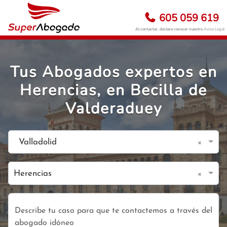
605 059 619
Al contactar, declara conocer nuestro
Aviso Legal
Tus Abogados expertos en
Herencias, en Becilla de
Valderaduey
×
Valladolid
×
Herencias