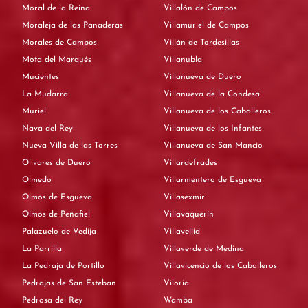
Moral de la Reina
Villalón de Campos
Moraleja de las Panaderas
Villamuriel de Campos
Morales de Campos
Villán de Tordesillas
Mota del Marqués
Villanubla
Mucientes
Villanueva de Duero
La Mudarra
Villanueva de la Condesa
Muriel
Villanueva de los Caballeros
Nava del Rey
Villanueva de los Infantes
Nueva Villa de las Torres
Villanueva de San Mancio
Olivares de Duero
Villardefrades
Olmedo
Villarmentero de Esgueva
Olmos de Esgueva
Villasexmir
Olmos de Peñafiel
Villavaquerín
Palazuelo de Vedija
Villavellid
La Parrilla
Villaverde de Medina
La Pedraja de Portillo
Villavicencio de los Caballeros
Pedrajas de San Esteban
Viloria
Pedrosa del Rey
Wamba