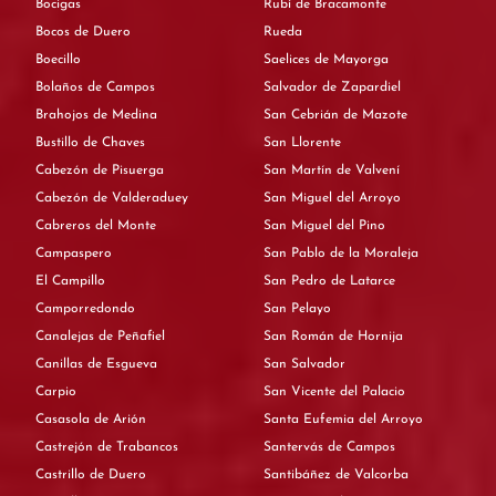
Bocigas
Rubí de Bracamonte
Bocos de Duero
Rueda
Boecillo
Saelices de Mayorga
Bolaños de Campos
Salvador de Zapardiel
Brahojos de Medina
San Cebrián de Mazote
Bustillo de Chaves
San Llorente
Cabezón de Pisuerga
San Martín de Valvení
Cabezón de Valderaduey
San Miguel del Arroyo
Cabreros del Monte
San Miguel del Pino
Campaspero
San Pablo de la Moraleja
El Campillo
San Pedro de Latarce
Camporredondo
San Pelayo
Canalejas de Peñafiel
San Román de Hornija
Canillas de Esgueva
San Salvador
Carpio
San Vicente del Palacio
Casasola de Arión
Santa Eufemia del Arroyo
Castrejón de Trabancos
Santervás de Campos
Castrillo de Duero
Santibáñez de Valcorba