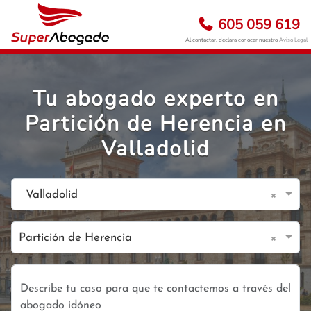
605 059 619
Al contactar, declara conocer nuestro
Aviso Legal
Tu abogado experto en
Partición de Herencia en
Valladolid
×
Valladolid
×
Partición de Herencia