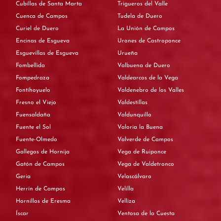
Cubillas de Santa Marta
Trigueros del Valle
Cuenca de Campos
Tudela de Duero
Curiel de Duero
La Unión de Campos
Encinas de Esgueva
Urones de Castroponce
Esguevillas de Esgueva
Urueña
Fombellida
Valbuena de Duero
Fompedraza
Valdearcos de la Vega
Fontihoyuelo
Valdenebro de los Valles
Fresno el Viejo
Valdestillas
Fuensaldaña
Valdunquillo
Fuente el Sol
Valoria la Buena
Fuente-Olmedo
Valverde de Campos
Gallegos de Hornija
Vega de Ruiponce
Gatón de Campos
Vega de Valdetronco
Geria
Velascálvaro
Herrín de Campos
Velilla
Hornillos de Eresma
Velliza
Íscar
Ventosa de la Cuesta