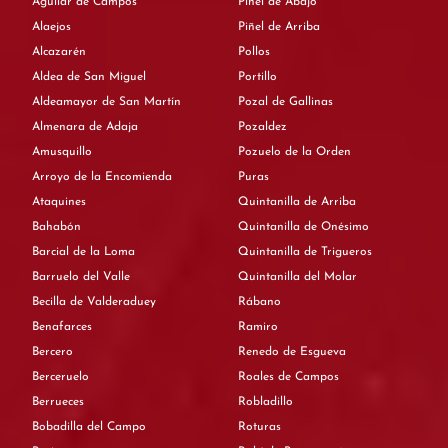
Aguilar de Campos
Piñel de Abajo
Alaejos
Piñel de Arriba
Alcazarén
Pollos
Aldea de San Miguel
Portillo
Aldeamayor de San Martín
Pozal de Gallinas
Almenara de Adaja
Pozaldez
Amusquillo
Pozuelo de la Orden
Arroyo de la Encomienda
Puras
Ataquines
Quintanilla de Arriba
Bahabón
Quintanilla de Onésimo
Barcial de la Loma
Quintanilla de Trigueros
Barruelo del Valle
Quintanilla del Molar
Becilla de Valderaduey
Rábano
Benafarces
Ramiro
Bercero
Renedo de Esgueva
Berceruelo
Roales de Campos
Berrueces
Robladillo
Bobadilla del Campo
Roturas