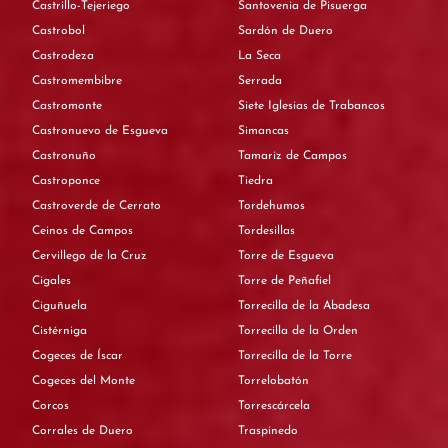
Castrillo-Tejeriego
Santovenia de Pisuerga
Castrobol
Sardón de Duero
Castrodeza
La Seca
Castromembibre
Serrada
Castromonte
Siete Iglesias de Trabancos
Castronuevo de Esgueva
Simancas
Castronuño
Tamariz de Campos
Castroponce
Tiedra
Castroverde de Cerrato
Tordehumos
Ceinos de Campos
Tordesillas
Cervillego de la Cruz
Torre de Esgueva
Cigales
Torre de Peñafiel
Ciguñuela
Torrecilla de la Abadesa
Cistérniga
Torrecilla de la Orden
Cogeces de Íscar
Torrecilla de la Torre
Cogeces del Monte
Torrelobatón
Corcos
Torrescárcela
Corrales de Duero
Traspinedo