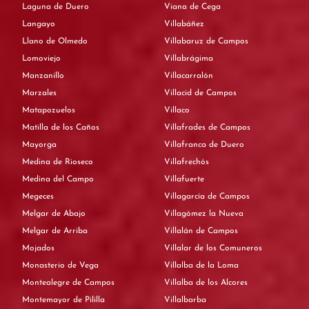
Laguna de Duero
Viana de Cega
Langayo
Villabáñez
Llano de Olmedo
Villabaruz de Campos
Lomoviejo
Villabrágima
Manzanillo
Villacarralón
Marzales
Villacid de Campos
Matapozuelos
Villaco
Matilla de los Caños
Villafrades de Campos
Mayorga
Villafranca de Duero
Medina de Rioseco
Villafrechós
Medina del Campo
Villafuerte
Megeces
Villagarcía de Campos
Melgar de Abajo
Villagómez la Nueva
Melgar de Arriba
Villalán de Campos
Mojados
Villalar de los Comuneros
Monasterio de Vega
Villalba de la Loma
Montealegre de Campos
Villalba de los Alcores
Montemayor de Pililla
Villalbarba