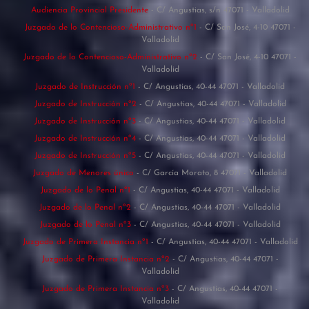
Audiencia Provincial Presidente
- C/ Angustias, s/n 47071 - Valladolid
Juzgado de lo Contencioso-Administrativo nº1
- C/ San José, 4-10 47071 -
Valladolid
Juzgado de lo Contencioso-Administrativo nº2
- C/ San José, 4-10 47071 -
Valladolid
Juzgado de Instrucción nº1
- C/ Angustias, 40-44 47071 - Valladolid
Juzgado de Instrucción nº2
- C/ Angustias, 40-44 47071 - Valladolid
Juzgado de Instrucción nº3
- C/ Angustias, 40-44 47071 - Valladolid
Juzgado de Instrucción nº4
- C/ Angustias, 40-44 47071 - Valladolid
Juzgado de Instrucción nº5
- C/ Angustias, 40-44 47071 - Valladolid
Juzgado de Menores único
- C/ García Morato, 8 47071 - Valladolid
Juzgado de lo Penal nº1
- C/ Angustias, 40-44 47071 - Valladolid
Juzgado de lo Penal nº2
- C/ Angustias, 40-44 47071 - Valladolid
Juzgado de lo Penal nº3
- C/ Angustias, 40-44 47071 - Valladolid
Juzgado de Primera Instancia nº1
- C/ Angustias, 40-44 47071 - Valladolid
Juzgado de Primera Instancia nº2
- C/ Angustias, 40-44 47071 -
Valladolid
Juzgado de Primera Instancia nº3
- C/ Angustias, 40-44 47071 -
Valladolid