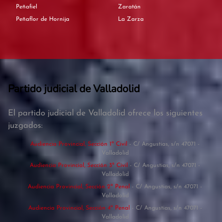
Peñafiel
Zaratán
Peñaflor de Hornija
La Zarza
Partido judicial de Valladolid
El partido judicial de Valladolid ofrece los siguientes
juzgados:
Audiencia Provincial, Sección 1ª Civil
- C/ Angustias, s/n 47071 -
Valladolid
Audiencia Provincial, Sección 3ª Civil
- C/ Angustias, s/n 47071 -
Valladolid
Audiencia Provincial, Sección 2ª Penal
- C/ Angustias, s/n 47071 -
Valladolid
Audiencia Provincial, Sección 4ª Penal
- C/ Angustias, s/n 47071 -
Valladolid