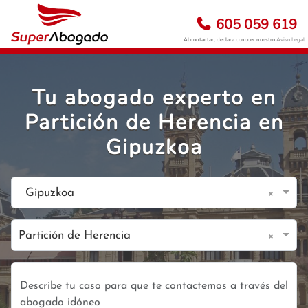
605 059 619
Al contactar, declara conocer nuestro
Aviso Legal
Tu abogado experto en
Partición de Herencia en
Gipuzkoa
×
Gipuzkoa
×
Partición de Herencia