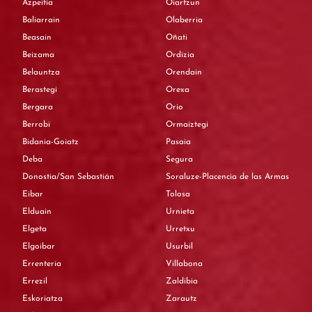
Azpeitia
Oiartzun
Baliarrain
Olaberria
Beasain
Oñati
Beizama
Ordizia
Belauntza
Orendain
Berastegi
Orexa
Bergara
Orio
Berrobi
Ormaiztegi
Bidania-Goiatz
Pasaia
Deba
Segura
Donostia/San Sebastián
Soraluze-Placencia de las Armas
Eibar
Tolosa
Elduain
Urnieta
Elgeta
Urretxu
Elgoibar
Usurbil
Errenteria
Villabona
Errezil
Zaldibia
Eskoriatza
Zarautz