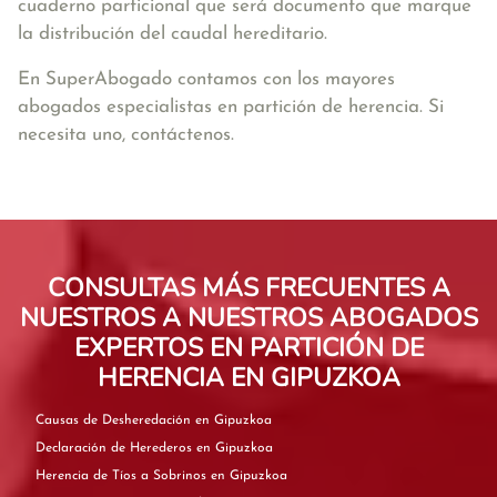
cuaderno particional que será documento que marque
la distribución del caudal hereditario.
En SuperAbogado contamos con los mayores
abogados especialistas en partición de herencia. Si
necesita uno, contáctenos.
CONSULTAS MÁS FRECUENTES A
NUESTROS A NUESTROS ABOGADOS
EXPERTOS EN PARTICIÓN DE
HERENCIA EN GIPUZKOA
Causas de Desheredación en Gipuzkoa
Declaración de Herederos en Gipuzkoa
Herencia de Tíos a Sobrinos en Gipuzkoa