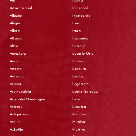
Aia
Ibarra
Aizarnazabal
Idiazabal
Albiztur
Ikaztegieta
Alegia
Irun
Alkiza
Irura
Altzaga
Itsasondo
Altzo
Larraul
Amezketa
Lasarte-Oria
Andoain
Lazkao
Anoeta
Leaburu
Antzuola
Legazpi
Arama
Legorreta
Aretxabaleta
Leintz-Gatzaga
Arrasate/Mondragón
Lezo
Asteasu
Lizartza
Astigarraga
Mendaro
Ataun
Mutiloa
Azkoitia
Mutriku