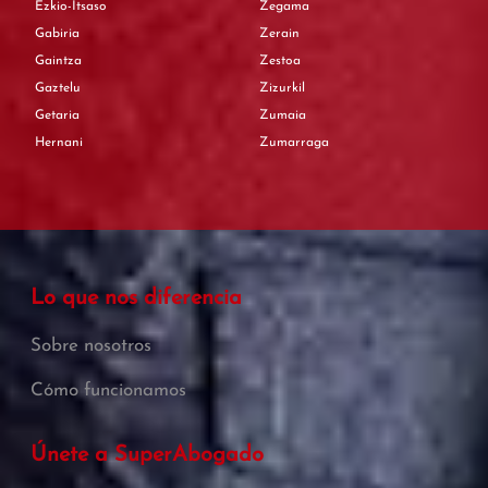
Ezkio-Itsaso
Zegama
Gabiria
Zerain
Gaintza
Zestoa
Gaztelu
Zizurkil
Getaria
Zumaia
Hernani
Zumarraga
Lo que nos diferencia
Sobre nosotros
Cómo funcionamos
Únete a SuperAbogado