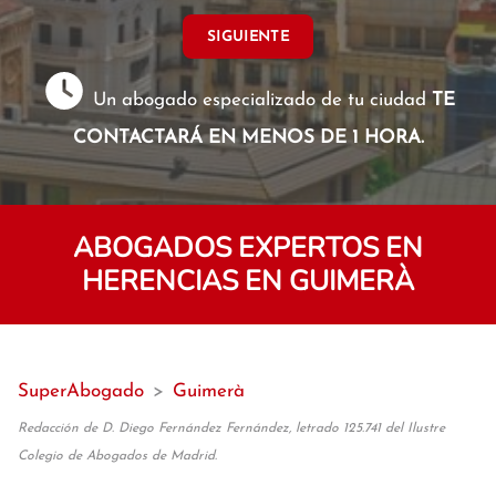
SIGUIENTE
Un abogado especializado de tu ciudad
TE
CONTACTARÁ EN MENOS DE 1 HORA.
ABOGADOS EXPERTOS EN
HERENCIAS EN GUIMERÀ
SuperAbogado
>
Guimerà
Redacción de D. Diego Fernández Fernández, letrado 125.741 del Ilustre
Colegio de Abogados de Madrid.