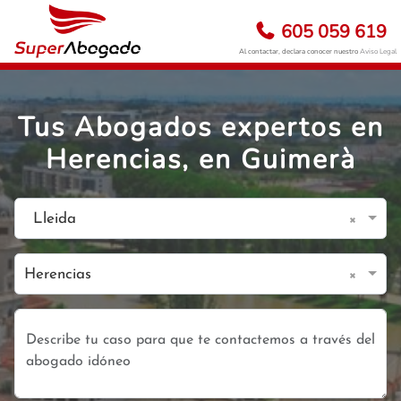
605 059 619
Al contactar, declara conocer nuestro
Aviso Legal
Tus Abogados expertos en
Herencias, en Guimerà
×
Lleida
×
Herencias