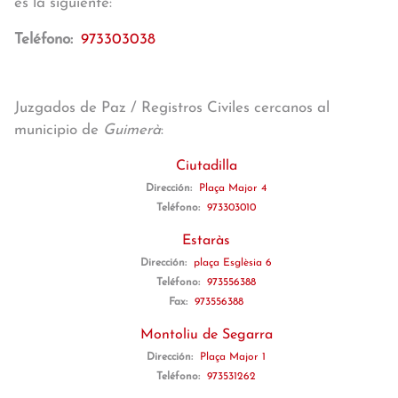
es la siguiente:
Teléfono:
973303038
Juzgados de Paz / Registros Civiles cercanos al
municipio de
Guimerà
:
Ciutadilla
Dirección:
Plaça Major 4
Teléfono:
973303010
Estaràs
Dirección:
plaça Esglèsia 6
Teléfono:
973556388
Fax:
973556388
Montoliu de Segarra
Dirección:
Plaça Major 1
Teléfono:
973531262