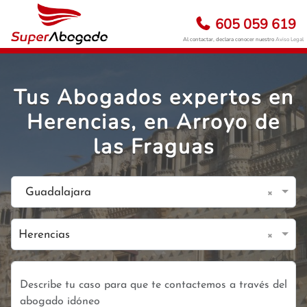
605 059 619
Al contactar, declara conocer nuestro
Aviso Legal
Tus Abogados expertos en
Herencias, en Arroyo de
las Fraguas
×
Guadalajara
×
Herencias